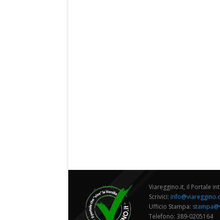
Viareggino.it, il Portale in
Scrivici:
info@viareggino
Ufficio Stampa:
stampa@v
Telefono: 389-0205164