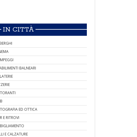
IN CITTÀ
BERGHI
NEMA
MPEGGI
ABILIMENTI BALNEARI
LATERIE
ZZERIE
STORANTI
B
TOGRAFIA ED OTTICA
R E RITROVI
BIGLIAMENTO
LLI E CALZATURE