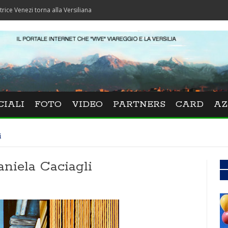
 torna alla Versiliana
CIALI
FOTO
VIDEO
PARTNERS
CARD
AZ
i
Daniela Caciagli