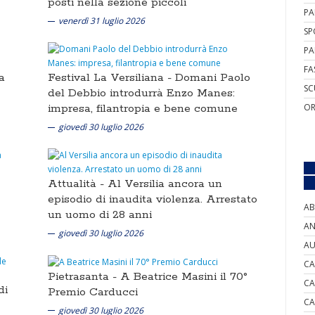
posti nella sezione piccoli
PA
venerdì 31 luglio 2026
SP
PA
FA
a
Festival La Versiliana -
Domani Paolo
SC
del Debbio introdurrà Enzo Manes:
impresa, filantropia e bene comune
OR
giovedì 30 luglio 2026
Attualità -
Al Versilia ancora un
episodio di inaudita violenza. Arrestato
AB
un uomo di 28 anni
AN
giovedì 30 luglio 2026
AU
CA
Pietrasanta -
A Beatrice Masini il 70°
CA
di
Premio Carducci
CA
giovedì 30 luglio 2026