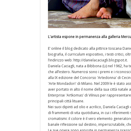
L'artista espone in permanenza alla galleria Mer
E’ online il blog dedicato alla pittrice toscana Da
biografia, il curriculum espositivo, i testi critici, o
l’indirizzo web: http://danielacaciagli.blogspot.it.
Daniela Caciagli, nata a Bibbona (Li) nel 1962, ha te
che all’estero. Numerosi sono i premi e i riconosci
alla IX edizione del Concorso 'Artedonna' di Cecina 
'Arte Mondadori' di Milano. Nel 2009 le è stato as
aver portato in alto il nome della sua città natale 
Enterprise 'Artkomas' di Vilnius per rappresentare l
principali città lituane.
Nei suoi dipinti ad olio e acrilico, Daniela Caciagl
di frammenti di vita quotidiana, in cui i riferimen
cromatismi: il colore è il vero elemento generato
banale riflessione sul destino, imperscrutabile, c
Le sue opere sono esposte in permanenza presso 