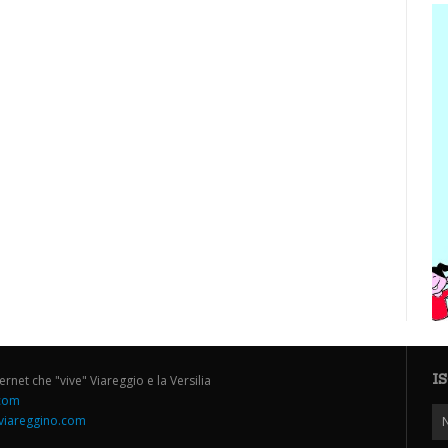
I
ternet che "vive" Viareggio e la Versilia
.com
iareggino.com