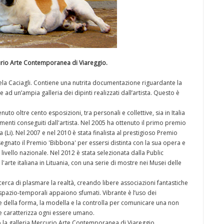
curio Arte Contemporanea di Viareggio.
niela Caciagli. Contiene una nutrita documentazione riguardante la
ltre ad un’ampia galleria dei dipinti realizzati dall’artista. Questo è
nuto oltre cento esposizioni, tra personali e collettive, sia in Italia
menti conseguiti dall'artista. Nel 2005 ha ottenuto il primo premio
(Li). Nel 2007 e nel 2010 è stata finalista al prestigioso Premio
segnato il Premio 'Bibbona' per essersi distinta con la sua opera e
a livello nazionale. Nel 2012 è stata selezionata dalla Public
'arte italiana in Lituania, con una serie di mostre nei Musei delle
i cerca di plasmare la realtà, creando libere associazioni fantastiche
ti spazio-temporali appaiono sfumati. Vibrante è l’uso dei
re della forma, la modella e la controlla per comunicare una non
he caratterizza ogni essere umano.
la galleria Mercurio Arte Contemporanea di Viareggio.