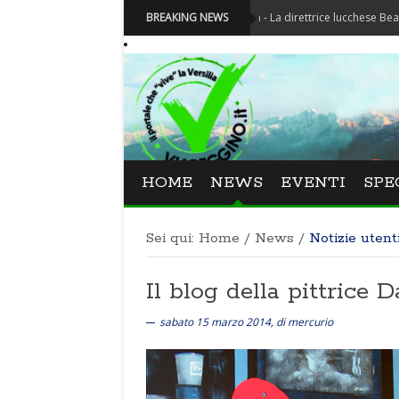
Festival La Versiliana - La direttrice lucchese Beatrice Venezi
BREAKING NEWS
HOME
NEWS
EVENTI
SPE
Sei qui:
Home
/
News
/
Notizie utent
Il blog della pittrice 
sabato 15 marzo 2014, di mercurio