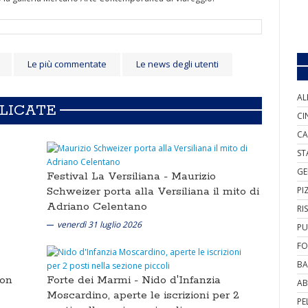
Le più commentate
Le news degli utenti
AL
BLICATE
CI
CA
ST
GE
Festival La Versiliana -
Maurizio
Schweizer porta alla Versiliana il mito di
PI
Adriano Celentano
RI
venerdì 31 luglio 2026
PU
FO
BA
non
Forte dei Marmi -
Nido d'Infanzia
AB
Moscardino, aperte le iscrizioni per 2
PE