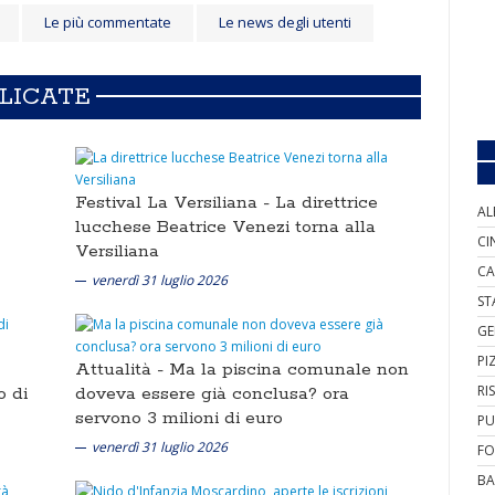
Le più commentate
Le news degli utenti
BLICATE
Festival La Versiliana -
La direttrice
AL
lucchese Beatrice Venezi torna alla
CI
Versiliana
CA
venerdì 31 luglio 2026
ST
GE
PI
Attualità -
Ma la piscina comunale non
RI
o di
doveva essere già conclusa? ora
servono 3 milioni di euro
PU
venerdì 31 luglio 2026
FO
BA