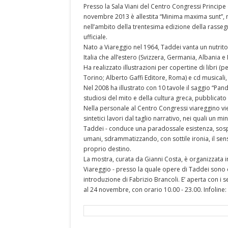
Presso la Sala Viani del Centro Congressi Principe 
novembre 2013 è allestita “Minima maxima sunt”, mo
nell’ambito della trentesima edizione della rasseg
ufficiale.
Nato a Viareggio nel 1964, Taddei vanta un nutrito
Italia che all’estero (Svizzera, Germania, Albania e
Ha realizzato illustrazioni per copertine di libri (p
Torino; Alberto Gaffi Editore, Roma) e cd musicali, p
Nel 2008 ha illustrato con 10 tavole il saggio “Pan
studiosi del mito e della cultura greca, pubblicato 
Nella personale al Centro Congressi viareggino vien
sintetici lavori dal taglio narrativo, nei quali un 
Taddei - conduce una paradossale esistenza, sospesa
umani, sdrammatizzando, con sottile ironia, il sen
proprio destino.
La mostra, curata da Gianni Costa, è organizzata 
Viareggio - presso la quale opere di Taddei sono
introduzione di Fabrizio Brancoli. E’ aperta con i 
al 24 novembre, con orario 10.00 - 23.00. Infoline