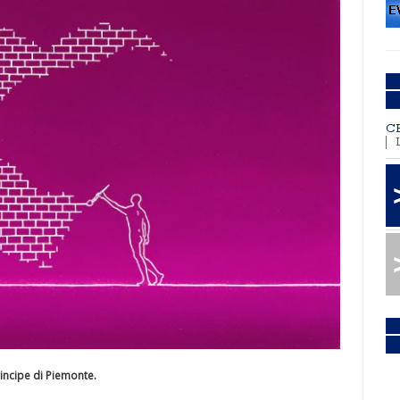
C
rincipe di Piemonte.