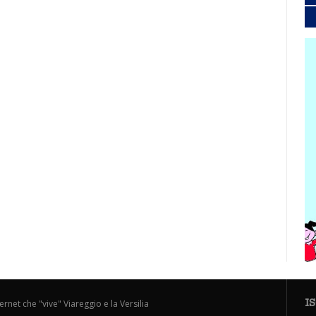
I
ternet che "vive" Viareggio e la Versilia