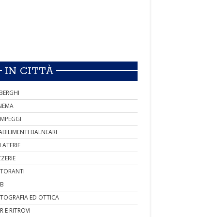
IN CITTÀ
BERGHI
NEMA
MPEGGI
ABILIMENTI BALNEARI
LATERIE
ZZERIE
STORANTI
B
TOGRAFIA ED OTTICA
R E RITROVI