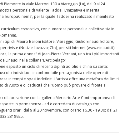
di Piemonte in viale Marconi 130 a Viareggio (Lu), dal 9 al 24
stra personale di Valente Taddei. L’iniziativa è inserita
na ‘EuropaCinema’, per la quale Taddei ha realizzato il manifesto
 curriculum espositivo, con numerose personali e collettive sia in
 Romania).
er i tipi di: Mauro Baroni Editore, Viareggio; Giulio Einaudi Editore,
er riviste (Notizie Lavazza; Cfr:), per siti Internet (www.einaudi.it).
dora, la prima donna” di Jean-Pierre Vernant, uno tra i più importanti
da Einaudi nella collana ‘L’Arcipelago’.
e esposto un ciclo di recenti dipinti ad olio e china su carta:
minuscolo individuo - inconfondibile protagonista delle opere di
 in tempi e spazi indefiniti. L’artista offre una metafora dei limiti
so di vuoto e di caducità che l’uomo può provare di fronte al
in collaborazione con la galleria Mercurio Arte Contemporanea di
 esposte in permanenza - ed è corredata di catalogo con
seguenti orari: dal 9 al 20 novembre, con orario 16.30 - 19.30; dal 21
: 333 2318925.