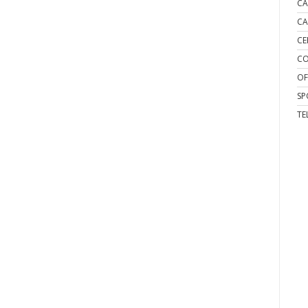
CA
CA
CE
CO
OF
SP
TE