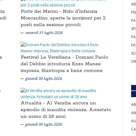
AB
lia
Forte dei Marmi -
Nido d'Infanzia
PE
edi
Moscardino, aperte le iscrizioni per 2
PA
posti nella sezione piccoli
SP
venerdì 31 luglio 2026
PA
FA
SC
a
Festival La Versiliana -
Domani Paolo
OR
del Debbio introdurrà Enzo Manes:
impresa, filantropia e bene comune
giovedì 30 luglio 2026
Attualità -
Al Versilia ancora un
AB
episodio di inaudita violenza. Arrestato
AN
un uomo di 28 anni
AU
giovedì 30 luglio 2026
CA