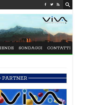
Festival La Versiliana - La direttrice lucchese Beatrice Venezi 
IENDE
SONDAGGI
CONTATTI
PARTNER