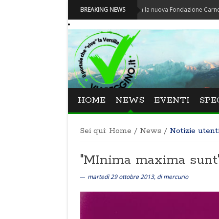
Carnevale - Nominata la nuova Fondazione Carnevale di Via
BREAKING NEWS
HOME
NEWS
EVENTI
SPE
Sei qui:
Home
/
News
/
Notizie utent
"MInima maxima sunt":
martedì 29 ottobre 2013, di mercurio