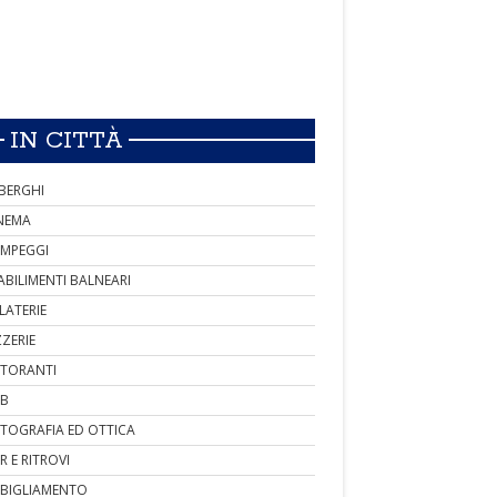
IN CITTÀ
BERGHI
NEMA
MPEGGI
ABILIMENTI BALNEARI
LATERIE
ZZERIE
STORANTI
B
TOGRAFIA ED OTTICA
R E RITROVI
BIGLIAMENTO