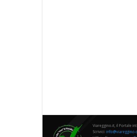
Viareggino.it, il Portale in
Scrivici:
info@viareggino