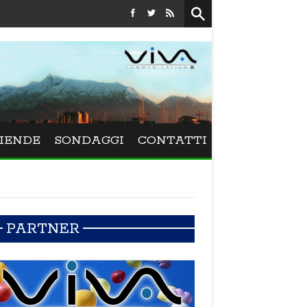
Festival La Versiliana - La direttrice lucchese Beatrice Venezi 
IENDE
SONDAGGI
CONTATTI
PARTNER