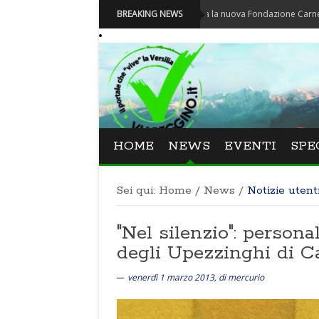
Carnevale - Nominata la nuova Fondazione Carnevale di Via
BREAKING NEWS
HOME
NEWS
EVENTI
SPE
Sei qui:
Home
/
News
/
Notizie utent
"Nel silenzio": persona
degli Upezzinghi di C
venerdì 1 marzo 2013, di mercurio