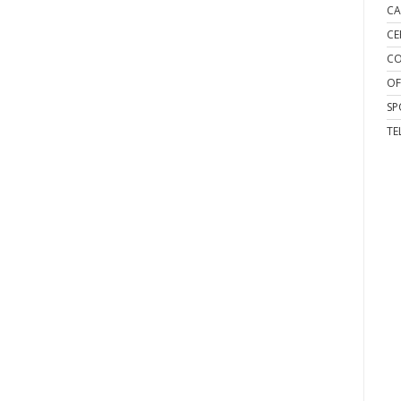
CA
CE
CO
OF
SP
TE