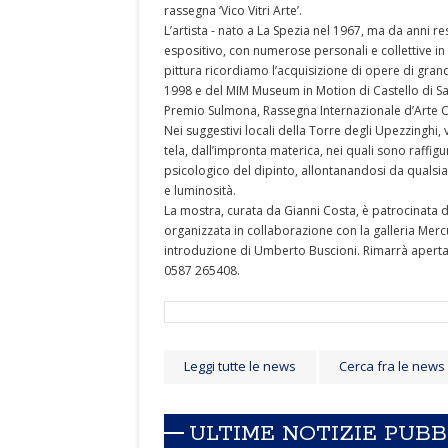
rassegna ‘Vico Vitri Arte’.
L’artista - nato a La Spezia nel 1967, ma da anni re
espositivo, con numerose personali e collettive in tut
pittura ricordiamo l’acquisizione di opere di gran
1998 e del MIM Museum in Motion di Castello di San 
Premio Sulmona, Rassegna Internazionale d’Arte 
Nei suggestivi locali della Torre degli Upezzinghi, v
tela, dall’impronta materica, nei quali sono raffigu
psicologico del dipinto, allontanandosi da qualsi
e luminosità.
La mostra, curata da Gianni Costa, è patrocinata d
organizzata in collaborazione con la galleria Mer
introduzione di Umberto Buscioni. Rimarrà aperta fino
0587 265408.
Leggi tutte le news
Cerca fra le news
ULTIME NOTIZIE PUB