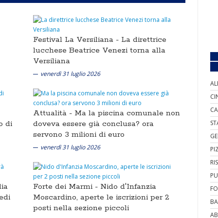
Festival La Versiliana -
La direttrice
lucchese Beatrice Venezi torna alla
Versiliana
venerdì 31 luglio 2026
AL
CI
CA
Attualità -
Ma la piscina comunale non
o di
doveva essere già conclusa? ora
ST
servono 3 milioni di euro
GE
venerdì 31 luglio 2026
PI
RI
PU
lia
Forte dei Marmi -
Nido d'Infanzia
FO
edi
Moscardino, aperte le iscrizioni per 2
BA
posti nella sezione piccoli
AB