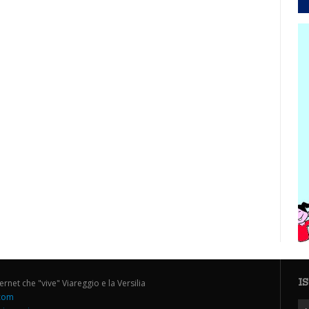
I
ternet che "vive" Viareggio e la Versilia
.com