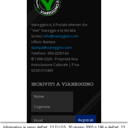
Viareggino.it, il Portale internet che
"vive" Viareggio e la Versilia
Scrivici:
info@viareggino.com
Ufficio Stampa:
stampa@viareggino.com
Telefono: 389-0205164
© 1999-2026 - Proprietà Viva
Associazione Culturale | P.Iva
02361310465
ISCRIVITI A VIAREGGINO
Informativa ai sensi dell'art. 13 D.LGS. 30 giugno 2003 n.196 e dell'art. 13