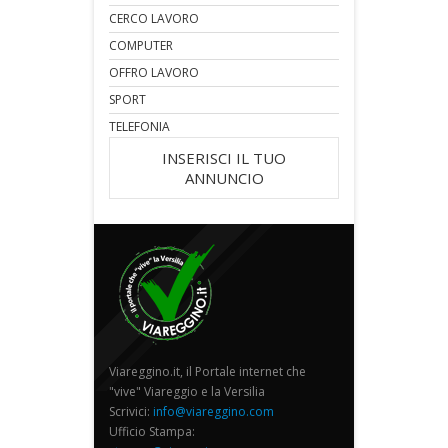
CERCO LAVORO
COMPUTER
OFFRO LAVORO
SPORT
TELEFONIA
INSERISCI IL TUO
ANNUNCIO
Viareggino.it, il Portale internet che
"vive" Viareggio e la Versilia
Scrivici:
info@viareggino.com
Ufficio Stampa: