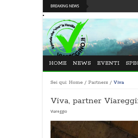
BREAKING NEWS
HOME
NEWS
EVENTI
SPE
Sei qui:
Home
/
Partners
/
Viva
Viva, partner Viaregg
Viareggio