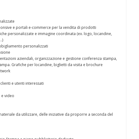
nalizzate
ponsive e portali e-commerce per la vendita di prodotti
fiche personalizzate e immagine coordinata (ex. logo, locandine,
…)
bbigliamento personalizzati
nsione
sentazioni aziendali, organizzazione e gestione conferenza stampa,
ampa. Grafiche per locandine, biglietti da visita e brochure
etwork
clienti e utenti interessati
i e video
materiale da utilizzare, delle iniziative da proporre a seconda del