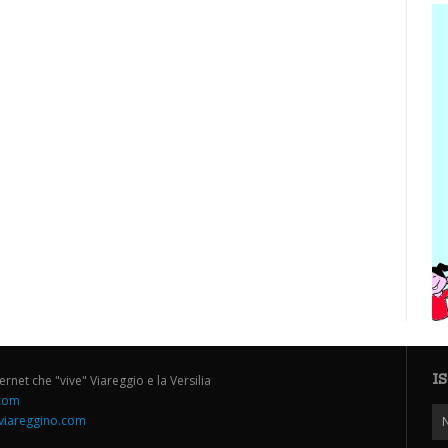
I
ternet che "vive" Viareggio e la Versilia
.com
iareggino.com