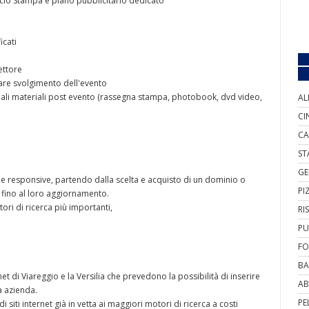
icio Stampa e piano pubblicitario dedicato
icati
ettore
lare svolgimento dell'evento
ventuali materiali post evento (rassegna stampa, photobook, dvd video,
AL
CI
CA
ST
GE
 e responsive, partendo dalla scelta e acquisto di un dominio o
PI
b fino al loro aggiornamento.
ori di ricerca più importanti,
RI
PU
FO
BA
net di Viareggio e la Versilia che prevedono la possibilità di inserire
AB
a azienda.
PE
i siti internet già in vetta ai maggiori motori di ricerca a costi