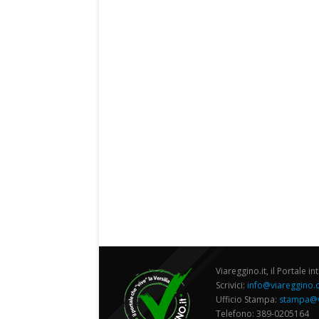
Viareggino.it, il Portale in
Scrivici:
info@viareggino
Ufficio Stampa:
stampa@v
Telefono: 389-0205164