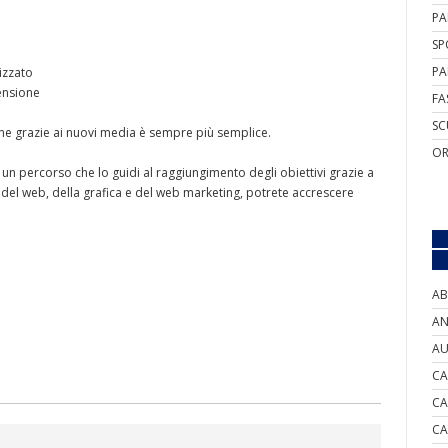
PA
SP
PA
izzato
mensione
FA
SC
e grazie ai nuovi media è sempre più semplice.
OR
in un percorso che lo guidi al raggiungimento degli obiettivi grazie a
i del web, della grafica e del web marketing, potrete accrescere
AB
AN
AU
CA
CA
CA