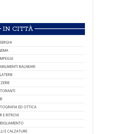
IN CITTÀ
BERGHI
NEMA
MPEGGI
ABILIMENTI BALNEARI
LATERIE
ZZERIE
STORANTI
B
TOGRAFIA ED OTTICA
R E RITROVI
BIGLIAMENTO
LLI E CALZATURE