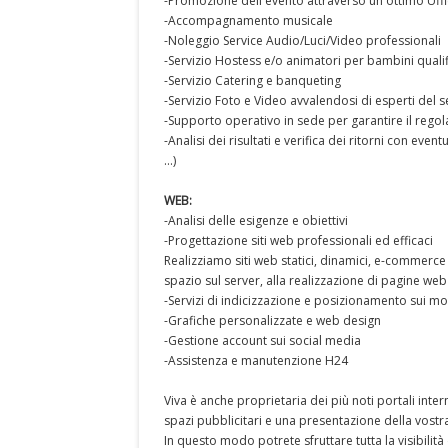
-Promozione dell'evento attraverso un ottimo Uff
-Accompagnamento musicale
-Noleggio Service Audio/Luci/Video professionali
-Servizio Hostess e/o animatori per bambini qualif
-Servizio Catering e banqueting
-Servizio Foto e Video avvalendosi di esperti del s
-Supporto operativo in sede per garantire il rego
-Analisi dei risultati e verifica dei ritorni con e
...)
WEB:
-Analisi delle esigenze e obiettivi
-Progettazione siti web professionali ed efficaci
Realizziamo siti web statici, dinamici, e-commerce
spazio sul server, alla realizzazione di pagine we
-Servizi di indicizzazione e posizionamento sui mot
-Grafiche personalizzate e web design
-Gestione account sui social media
-Assistenza e manutenzione H24
Viva è anche proprietaria dei più noti portali inter
spazi pubblicitari e una presentazione della vostr
In questo modo potrete sfruttare tutta la visibilità d