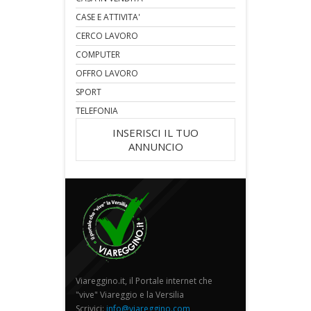
CASE E ATTIVITA'
CERCO LAVORO
COMPUTER
OFFRO LAVORO
SPORT
TELEFONIA
INSERISCI IL TUO
ANNUNCIO
Viareggino.it, il Portale internet che
"vive" Viareggio e la Versilia
Scrivici:
info@viareggino.com