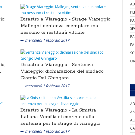
AB
PE
io:
Disastro a Viareggio -
Strage Viareggio:
PA
Mallegni, sentenza esemplare ma
SP
nessuno ci restituirà vittime
PA
mercoledì 1 febbraio 2017
FA
SC
OR
io,
Disastro a Viareggio -
Sentenza
a
Viareggio: dichiarazione del sindaco
Giorgio Del Ghingaro
mercoledì 1 febbraio 2017
AB
Disastro a Viareggio -
La Sinistra
AN
Italiana Versilia si esprime sulla
AU
sentenza per la strage di viareggio
CA
mercoledì 1 febbraio 2017