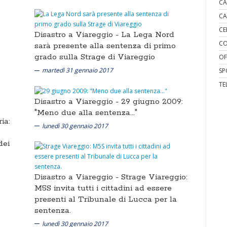
CA
CA
CE
Disastro a Viareggio -
La Lega Nord
CO
sarà presente alla sentenza di primo
grado sulla Strage di Viareggio
OF
martedì 31 gennaio 2017
SP
TE
Disastro a Viareggio -
29 giugno 2009:
"Meno due alla sentenza..."
ia:
lunedì 30 gennaio 2017
dei
Disastro a Viareggio -
Strage Viareggio:
M5S invita tutti i cittadini ad essere
presenti al Tribunale di Lucca per la
sentenza.
lunedì 30 gennaio 2017