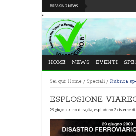
BREAKING NEWS
HOME
NEWS
EVENTI
SPE
Sei qui:
Home
/
Speciali
/
Rubrica sp
ESPLOSIONE VIARE
29 giugno treno deraglia, esplodono 2 cisterne di