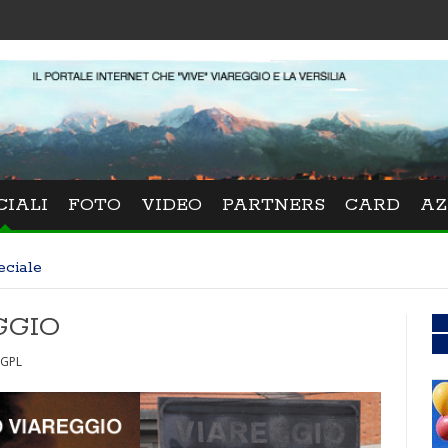
CIALI
FOTO
VIDEO
PARTNERS
CARD
AZ
eciale
GGIO
 GPL