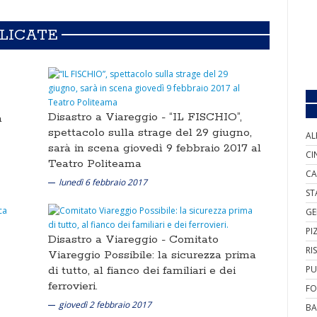
BLICATE
Disastro a Viareggio -
“IL FISCHIO”,
a
spettacolo sulla strage del 29 giugno,
AL
sarà in scena giovedì 9 febbraio 2017 al
CI
Teatro Politeama
CA
lunedì 6 febbraio 2017
ST
GE
PI
Disastro a Viareggio -
Comitato
RI
Viareggio Possibile: la sicurezza prima
PU
di tutto, al fianco dei familiari e dei
ferrovieri.
FO
giovedì 2 febbraio 2017
BA