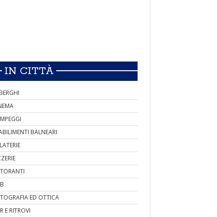
IN CITTÀ
BERGHI
NEMA
MPEGGI
ABILIMENTI BALNEARI
LATERIE
ZZERIE
STORANTI
B
TOGRAFIA ED OTTICA
R E RITROVI