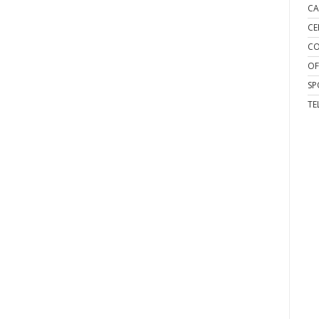
CA
CE
CO
OF
SP
TE