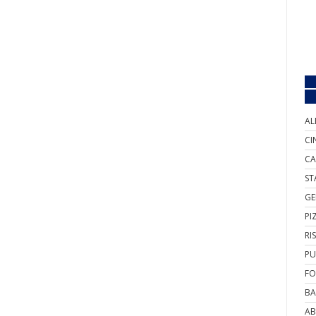
AL
CI
CA
ST
GE
PI
RI
PU
FO
BA
AB