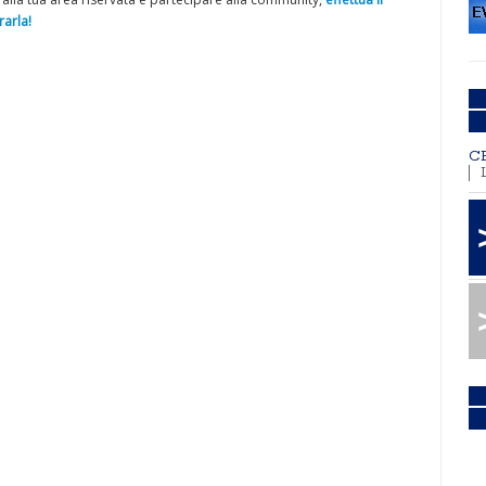
arla!
C