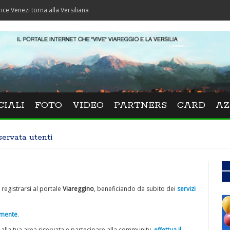
 torna alla Versiliana
CIALI
FOTO
VIDEO
PARTNERS
CARD
AZ
servata utenti
 registrarsi al portale
Viareggino
, beneficiando da subito dei
servizi
tamente
.
 alla tua area riservata e partecipare alla community,
effettua il