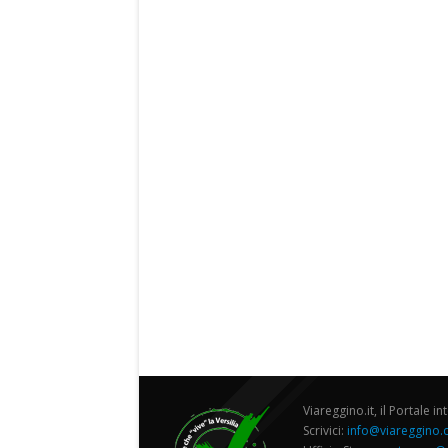
Viareggino.it, il Portale in
Scrivici:
info@viareggino