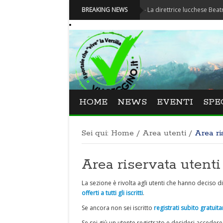
Festival La Versiliana - La direttrice lucchese Beatrice Venezi
BREAKING NEWS
HOME
NEWS
EVENTI
SPE
Sei qui:
Home
/
Area utenti
/
Area ri
Area riservata utenti
La sezione è rivolta agli utenti che hanno deciso di
offerti a tutti gli iscritti
.
Se ancora non sei iscritto
registrati subito gratui
Se sei giù un utente registrato e desideri accedere