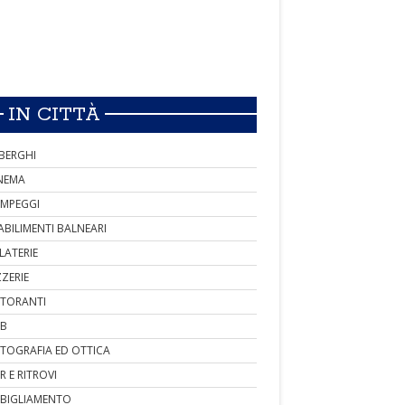
IN CITTÀ
BERGHI
NEMA
MPEGGI
ABILIMENTI BALNEARI
LATERIE
ZZERIE
STORANTI
B
TOGRAFIA ED OTTICA
R E RITROVI
BIGLIAMENTO