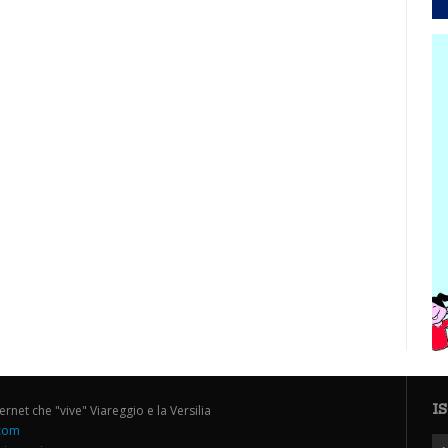
I
ternet che "vive" Viareggio e la Versilia
.com