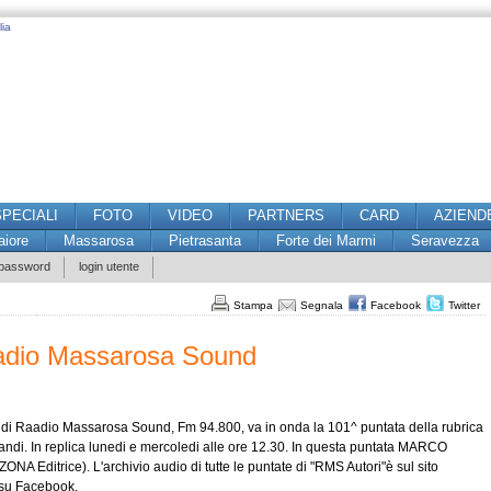
lia
SPECIALI
FOTO
VIDEO
PARTNERS
CARD
AZIEND
iore
Massarosa
Pietrasanta
Forte dei Marmi
Seravezza
 password
login utente
Stampa
Segnala
Facebook
Twitter
dio Massarosa Sound
 di Raadio Massarosa Sound, Fm 94.800, va in onda la 101^ puntata della rubrica
andi. In replica lunedi e mercoledi alle ore 12.30. In questa puntata MARCO
A Editrice). L'archivio audio di tutte le puntate di "RMS Autori"è sul sito
 su Facebook.