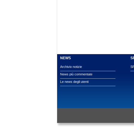
NEWS
S
Archivio notizie
S
News più commentate
Le news degli utenti