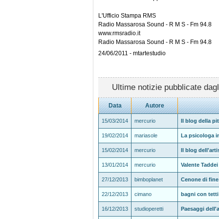
L'Ufficio Stampa RMS
Radio Massarosa Sound - R M S - Fm 94.8
www.rmsradio.it
Radio Massarosa Sound - R M S - Fm 94.8
24/06/2011 - mtartestudio
Ultime notizie pubblicate dagl
Data
Autore
15/03/2014
mercurio
Il blog della pi
19/02/2014
mariasole
La psicologa i
15/02/2014
mercurio
Il blog dell'ar
13/01/2014
mercurio
Valente Taddei 
27/12/2013
bimboplanet
Cenone di fin
22/12/2013
cimano
bagni con tett
16/12/2013
studioperetti
Paesaggi dell'a