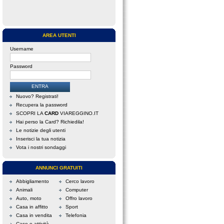
AREA UTENTI
Username
Password
Nuovo? Registrati!
Recupera la password
SCOPRI LA
CARD
VIAREGGINO.IT
Hai perso la Card? Richiedila!
Le notizie degli utenti
Inserisci la tua notizia
Vota i nostri sondaggi
ANNUNCI GRATUITI
Abbigliamento
Cerco lavoro
Animali
Computer
Auto, moto
Offro lavoro
Casa in affitto
Sport
Casa in vendita
Telefonia
Case e attività