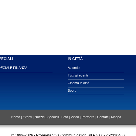
PECIALI
IN CITTÀ
PECIALE FINANZA
Aziende
Tutti gli eventi
Cinema in città
Sport
Home
|
Eventi
|
Notizie
|
Speciali
|
Foto
|
Video
|
Partners
|
Contatti
|
Mappa
© 1999-2026 - Proprietà Viva Communication Srl P.Iva 02252320466