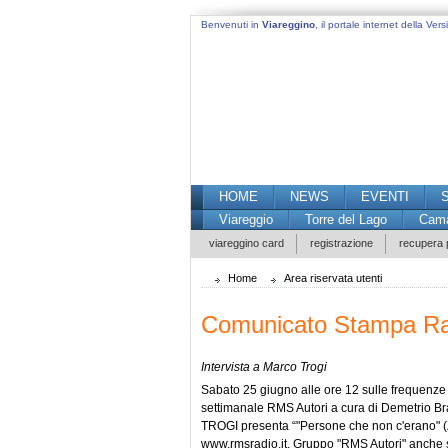
Benvenuti in
Viareggino
, il portale internet della Versi
HOME
NEWS
EVENTI
Viareggio
Torre del Lago
Cama
viareggino card
registrazione
recupera
Home
Area riservata utenti
Comunicato Stampa Ra
Intervista a Marco Trogi
Sabato 25 giugno alle ore 12 sulle frequenze
settimanale RMS Autori a cura di Demetrio Br
TROGI presenta “"Persone che non c'erano" (ZON
www.rmsradio.it. Gruppo "RMS Autori" anche