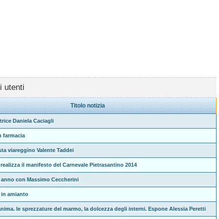
i utenti
Titolo notizia
ttrice Daniela Caciagli
n farmacia
tista viareggino Valente Taddei
realizza il manifesto del Carnevale Pietrasantino 2014
e anno con Massimo Ceccherini
i in amianto
nima. le sprezzature del marmo, la dolcezza degli interni. Espone Alessia Peretti