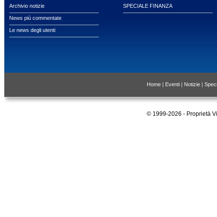
Archivio notizie
SPECIALE FINANZA
News più commentate
Le news degli utenti
Home
|
Eventi
|
Notizie
|
Speci
© 1999-2026 - Proprietà 