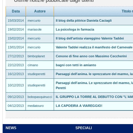
Ultime notizie pubblicate dagli utenti
Data
Autore
Titolo 
15/03/2014
mercurio
Il blog della pittrice Daniela Caciagli
19/02/2014
mariasole
La psicologa in farmacia
15/02/2014
mercurio
Il blog dell'artista viareggino Valente Taddei
13/01/2014
mercurio
Valente Taddei realizza il manifesto del Carnevale
27/12/2013
bimboplanet
Cenone di fine anno con Massimo Ceccherini
22/12/2013
cimano
bagni con tetti in amianto
16/12/2013
studioperetti
Paesaggi dell'anima. le sprezzature del marmo, la 
Paesaggi dell'anima. Le sprezzature del marmo, la
10/12/2013
studioperetti
Peretti
09/12/2013
bobopasquinucci
IL GRUPPO LA TORRE AL DEBUTTO CON "L'AM
04/12/2013
mediatouro
LA CAPOEIRA A VIAREGGIO!
NEWS
SPECIALI