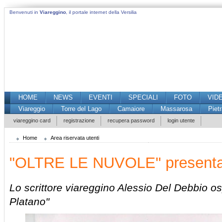
Benvenuti in
Viareggino
, il portale internet della Versilia
HOME
NEWS
EVENTI
SPECIALI
FOTO
VID
Viareggio
Torre del Lago
Camaiore
Massarosa
Piet
viareggino card
registrazione
recupera password
login utente
Home
Area riservata utenti
"OLTRE LE NUVOLE" presentat
Lo scrittore viareggino Alessio Del Debbio ospi
Platano"