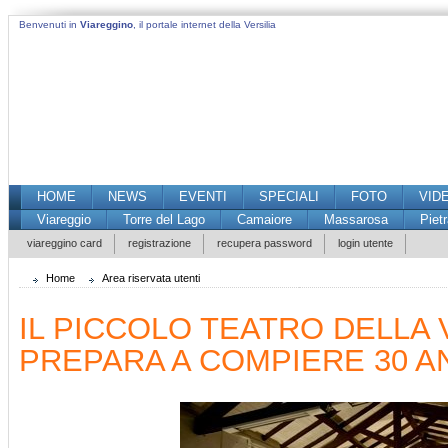
Benvenuti in
Viareggino
, il portale internet della Versilia
HOME
NEWS
EVENTI
SPECIALI
FOTO
VID
Viareggio
Torre del Lago
Camaiore
Massarosa
Piet
viareggino card
registrazione
recupera password
login utente
Home
Area riservata utenti
IL PICCOLO TEATRO DELLA V
PREPARA A COMPIERE 30 AN