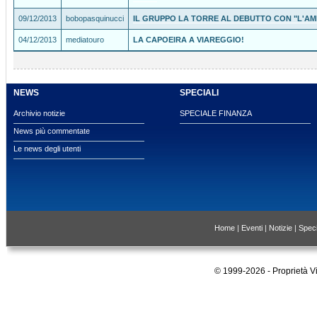
09/12/2013
bobopasquinucci
IL GRUPPO LA TORRE AL DEBUTTO CON "L'AM
04/12/2013
mediatouro
LA CAPOEIRA A VIAREGGIO!
NEWS
SPECIALI
Archivio notizie
SPECIALE FINANZA
News più commentate
Le news degli utenti
Home
|
Eventi
|
Notizie
|
Speci
© 1999-2026 - Proprietà 