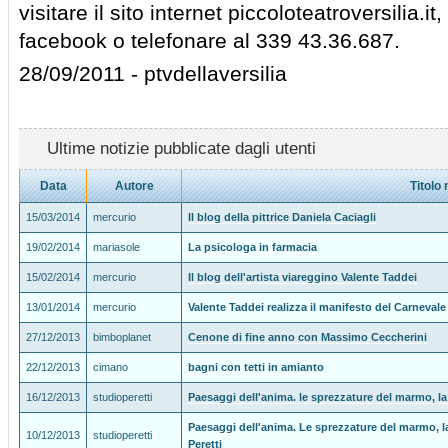
visitare il sito internet piccoloteatroversilia.
facebook o telefonare al 339 43.36.687.
28/09/2011 - ptvdellaversilia
Ultime notizie pubblicate dagli utenti
Data
Autore
Titolo 
15/03/2014
mercurio
Il blog della pittrice Daniela Caciagli
19/02/2014
mariasole
La psicologa in farmacia
15/02/2014
mercurio
Il blog dell'artista viareggino Valente Taddei
13/01/2014
mercurio
Valente Taddei realizza il manifesto del Carnevale
27/12/2013
bimboplanet
Cenone di fine anno con Massimo Ceccherini
22/12/2013
cimano
bagni con tetti in amianto
16/12/2013
studioperetti
Paesaggi dell'anima. le sprezzature del marmo, la 
Paesaggi dell'anima. Le sprezzature del marmo, la
10/12/2013
studioperetti
Peretti