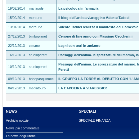
19/02/2014
mariasole
La psicologa in farmacia
15/02/2014
mercurio
Il blog dell'artista viareggino Valente Taddei
13/01/2014
mercurio
Valente Taddei realizza il manifesto del Carnevale
27/12/2013
bimboplanet
Cenone di fine anno con Massimo Ceccherini
22/12/2013
cimano
bagni con tetti in amianto
16/12/2013
studioperetti
Paesaggi dell'anima. le sprezzature del marmo, la 
Paesaggi dell'anima. Le sprezzature del marmo, la
10/12/2013
studioperetti
Peretti
09/12/2013
bobopasquinucci
IL GRUPPO LA TORRE AL DEBUTTO CON "L'AM
04/12/2013
mediatouro
LA CAPOEIRA A VIAREGGIO!
NEWS
SPECIALI
Archivio notizie
SPECIALE FINANZA
News più commentate
Le news degli utenti