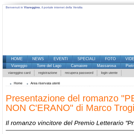
Benvenuti in
Viareggino
, il portale internet della Versilia
HOME
NEWS
EVENTI
SPECIALI
FOTO
VID
Viareggio
Torre del Lago
Camaiore
Massarosa
Piet
viareggino card
registrazione
recupera password
login utente
Home
Area riservata utenti
Presentazione del romanzo 
NON C'ERANO" di Marco Trog
Il romanzo vincitore del Premio Letterario "P