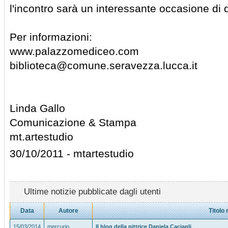
l'incontro sarà un interessante occasione di d
Per informazioni:
www.palazzomediceo.com
biblioteca@comune.seravezza.lucca.it
Linda Gallo
Comunicazione & Stampa
mt.artestudio
30/10/2011 - mtartestudio
Ultime notizie pubblicate dagli utenti
Data
Autore
Titolo 
15/03/2014
mercurio
Il blog della pittrice Daniela Caciagli