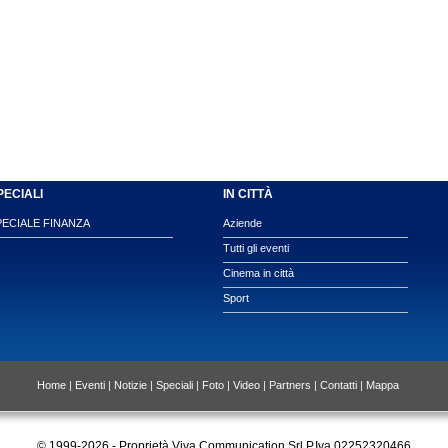
PECIALI
IN CITTÀ
PECIALE FINANZA
Aziende
Tutti gli eventi
Cinema in città
Sport
Home
|
Eventi
|
Notizie
|
Speciali
|
Foto
|
Video
|
Partners
|
Contatti
|
Mappa
© 1999-2026 - Proprietà Viva Communication Srl P.Iva 02252320466