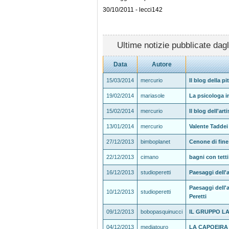
30/10/2011 - lecci142
Ultime notizie pubblicate dagl
Data
Autore
15/03/2014
mercurio
Il blog della pi
19/02/2014
mariasole
La psicologa i
15/02/2014
mercurio
Il blog dell'ar
13/01/2014
mercurio
Valente Taddei 
27/12/2013
bimboplanet
Cenone di fin
22/12/2013
cimano
bagni con tett
16/12/2013
studioperetti
Paesaggi dell'a
Paesaggi dell'
10/12/2013
studioperetti
Peretti
09/12/2013
bobopasquinucci
IL GRUPPO L
04/12/2013
mediatouro
LA CAPOEIRA