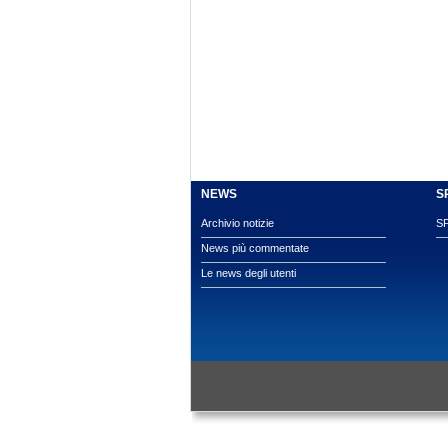
NEWS
S
Archivio notizie
S
News più commentate
Le news degli utenti