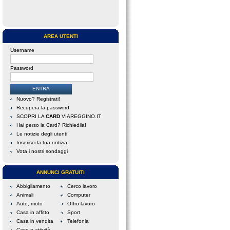
AREA UTENTI
Username
Password
Nuovo? Registrati!
Recupera la password
SCOPRI LA
CARD
VIAREGGINO.IT
Hai perso la Card? Richiedila!
Le notizie degli utenti
Inserisci la tua notizia
Vota i nostri sondaggi
ANNUNCI GRATUITI
Abbigliamento
Cerco lavoro
Animali
Computer
Auto, moto
Offro lavoro
Casa in affitto
Sport
Casa in vendita
Telefonia
Case e attività