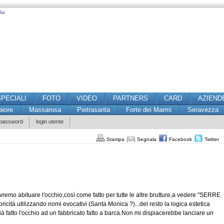
lia
SPECIALI
FOTO
VIDEO
PARTNERS
CARD
AZIEND
iore
Massarosa
Pietrasanta
Forte dei Marmi
Seravezza
 password
login utente
Stampa
Segnala
Facebook
Twitter
dovremo abituare l'occhio,così come fatto per tutte le altre brutture,a vedere "SERRE
oricità utilizzando nomi evocativi (Santa Monica ?)...del resto la logica estetica
à fatto l'occhio ad un fabbricato fatto a barca.Non mi dispiacerebbe lanciare un