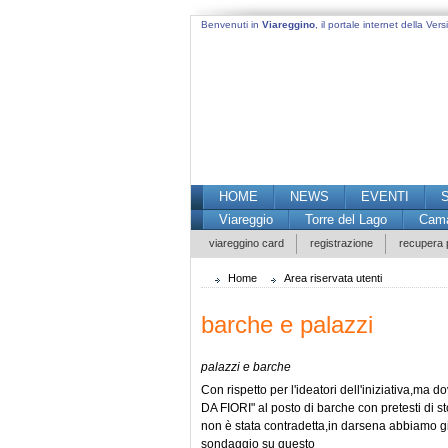
Benvenuti in
Viareggino
, il portale internet della Versi
HOME
NEWS
EVENTI
Viareggio
Torre del Lago
Cama
viareggino card
registrazione
recupera
Home
Area riservata utenti
barche e palazzi
palazzi e barche
Con rispetto per l'ideatori dell'iniziativa,ma 
DA FIORI" al posto di barche con pretesti di st
non è stata contradetta,in darsena abbiamo gi
sondaggio su questo