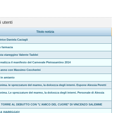
i utenti
Titolo notizia
ttrice Daniela Caciagli
n farmacia
tista viareggino Valente Taddei
realizza il manifesto del Carnevale Pietrasantino 2014
e anno con Massimo Ceccherini
i in amianto
nima. le sprezzature del marmo, la dolcezza degli interni. Espone Alessia Peretti
anima. Le sprezzature del marmo, la dolcezza degli interni. Personale di Alessia
A TORRE AL DEBUTTO CON "L'AMICO DEL CUORE" DI VINCENZO SALEMME
 A VIAREGGIO!