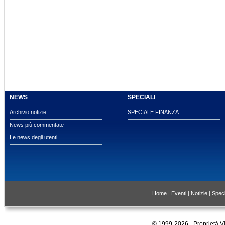
NEWS
SPECIALI
Archivio notizie
SPECIALE FINANZA
News più commentate
Le news degli utenti
Home
|
Eventi
|
Notizie
|
Speci
© 1999-2026 - Proprietà 