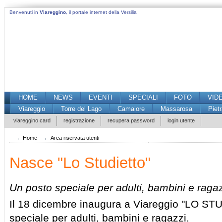
Benvenuti in
Viareggino
, il portale internet della Versilia
HOME
NEWS
EVENTI
SPECIALI
FOTO
VID
Viareggio
Torre del Lago
Camaiore
Massarosa
Piet
viareggino card
registrazione
recupera password
login utente
Home
Area riservata utenti
Nasce "Lo Studietto"
Un posto speciale per adulti, bambini e ragaz
Il 18 dicembre inaugura a Viareggio "LO ST
speciale per adulti, bambini e ragazzi.