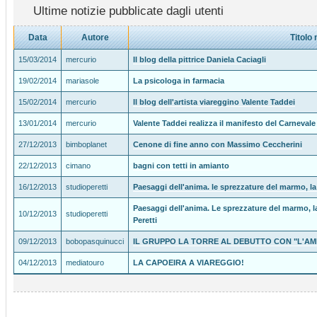
Ultime notizie pubblicate dagli utenti
Data
Autore
Titolo 
15/03/2014
mercurio
Il blog della pittrice Daniela Caciagli
19/02/2014
mariasole
La psicologa in farmacia
15/02/2014
mercurio
Il blog dell'artista viareggino Valente Taddei
13/01/2014
mercurio
Valente Taddei realizza il manifesto del Carnevale
27/12/2013
bimboplanet
Cenone di fine anno con Massimo Ceccherini
22/12/2013
cimano
bagni con tetti in amianto
16/12/2013
studioperetti
Paesaggi dell'anima. le sprezzature del marmo, la 
Paesaggi dell'anima. Le sprezzature del marmo, la
10/12/2013
studioperetti
Peretti
09/12/2013
bobopasquinucci
IL GRUPPO LA TORRE AL DEBUTTO CON "L'AM
04/12/2013
mediatouro
LA CAPOEIRA A VIAREGGIO!