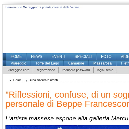
Benvenuti in
Viareggino
, il portale internet della Versilia
HOME
NEWS
EVENTI
SPECIALI
FOTO
VID
Viareggio
Torre del Lago
Camaiore
Massarosa
Piet
viareggino card
registrazione
recupera password
login utente
Home
Area riservata utenti
"Riflessioni, confuse, di un sog
personale di Beppe Francescon
L'artista massese espone alla galleria Merc