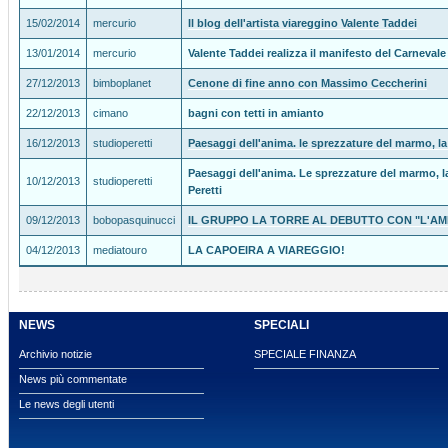
15/02/2014
mercurio
Il blog dell'artista viareggino Valente Taddei
13/01/2014
mercurio
Valente Taddei realizza il manifesto del Carnevale
27/12/2013
bimboplanet
Cenone di fine anno con Massimo Ceccherini
22/12/2013
cimano
bagni con tetti in amianto
16/12/2013
studioperetti
Paesaggi dell'anima. le sprezzature del marmo, la 
Paesaggi dell'anima. Le sprezzature del marmo, la
10/12/2013
studioperetti
Peretti
09/12/2013
bobopasquinucci
IL GRUPPO LA TORRE AL DEBUTTO CON "L'AM
04/12/2013
mediatouro
LA CAPOEIRA A VIAREGGIO!
NEWS
SPECIALI
Archivio notizie
SPECIALE FINANZA
News più commentate
Le news degli utenti