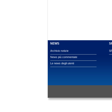
NEWS
S
Archivio notizie
S
News più commentate
Le news degli utenti