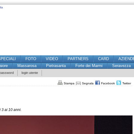
lia
SPECIALI
FOTO
VIDEO
PARTNERS
CARD
AZIEND
iore
Massarosa
Pietrasanta
Forte dei Marmi
Seravezza
 password
login utente
Stampa
Segnala
Facebook
Twitter
 3 ai 10 anni.