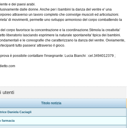
iente e dei paesi arabi.
lusivamente dalle donne. Anche per i bambini la danza del ventre e' una
corporeo attraverso un lavoro completo che coinvolge muscoli ed articolazioni.
rieta' di movimenti, permette uno sviluppo armonioso del corpo combattendo la
l corpo favorisce la concentrazione e la coordinazione.Stimola la creativita'
etto liberatorio lasciando esprimere la naturale spontaneita' tipica dei bambini.
i fondamentali e le coreografie che caratterizzano la danza del ventre. Ovviamente,
tecipanti tutto passera' attraverso il gioco.
 prova è possibile contattare l'insegnante: Lucia Bianchi : cel.3494012379 ;
dietto.com
i utenti
Titolo notizia
ttrice Daniela Caciagli
n farmacia