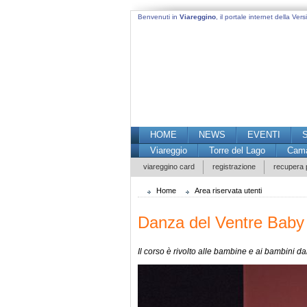
Benvenuti in
Viareggino
, il portale internet della Versi
HOME
NEWS
EVENTI
Viareggio
Torre del Lago
Cama
viareggino card
registrazione
recupera
Home
Area riservata utenti
Danza del Ventre Baby
Il corso è rivolto alle bambine e ai bambini dai