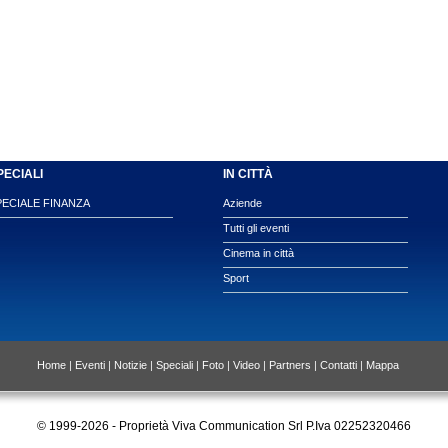
PECIALI
IN CITTÀ
PECIALE FINANZA
Aziende
Tutti gli eventi
Cinema in città
Sport
Home
|
Eventi
|
Notizie
|
Speciali
|
Foto
|
Video
|
Partners
|
Contatti
|
Mappa
© 1999-2026 - Proprietà Viva Communication Srl P.Iva 02252320466