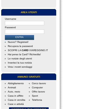
AREA UTENTI
Username
Password
Nuovo? Registrati!
Recupera la password
SCOPRI LA
CARD
VIAREGGINO.IT
Hai perso la Card? Richiedila!
Le notizie degli utenti
Inserisci la tua notizia
Vota i nostri sondaggi
ANNUNCI GRATUITI
Abbigliamento
Cerco lavoro
Animali
Computer
Auto, moto
Offro lavoro
Casa in affitto
Sport
Casa in vendita
Telefonia
Case e attività