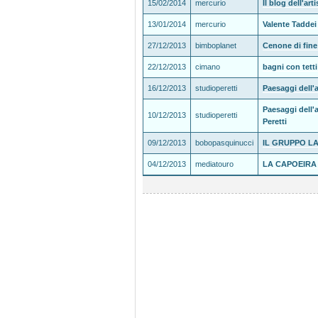
15/02/2014
mercurio
Il blog dell'ar
13/01/2014
mercurio
Valente Taddei 
27/12/2013
bimboplanet
Cenone di fin
22/12/2013
cimano
bagni con tett
16/12/2013
studioperetti
Paesaggi dell'a
Paesaggi dell'
10/12/2013
studioperetti
Peretti
09/12/2013
bobopasquinucci
IL GRUPPO L
04/12/2013
mediatouro
LA CAPOEIRA