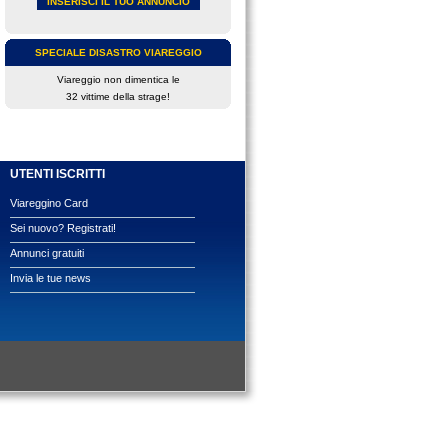
INSERISCI IL TUO ANNUNCIO
SPECIALE DISASTRO VIAREGGIO
Viareggio non dimentica le
32 vittime della strage!
UTENTI ISCRITTI
Viareggino Card
Sei nuovo? Registrati!
Annunci gratuiti
Invia le tue news