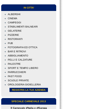
IN CITTA'
ALBERGHI
CINEMA
CAMPEGGI
STABILIMENTI BALNEARI
GELATERIE
PIZZERIE
RISTORANTI
PUB
FOTOGRAFIA ED OTTICA
BAR E RITROVI
ABBIGLIAMENTO
PELLI E CALZATURE
PALESTRE
SPORT E TEMPO LIBERO
PARRUCCHIERI
FAST FOOD
SCUOLE PRIVATE
OROLOGERIA GIOIELLERIA
REGISTRA LA TUA AZIENDA
SPECIALE CARNEVALE 2013
Il Carnevale d'Italia e d'Europa