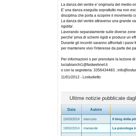
La danza del ventre e' originaria del medio-or
E' una danza eseguita soprattutto ma non esc
disciplina che porta a scoprire il movimento 
La danza del ventre attraverso una grande va
rigidita'.
Lavorando separatamente sulle diverse zone de
perche' priva di schemi rigidi e produce un eff
Durante gli incontri saranno affrontati i pass
per mantenere vivo l'interesse da parte dei par
Per informazioni o per prenotare la lezione di
luciabianchi1@fastwebnet.it
o con la segreteria: 3356434483 ; info@lostu
11/01/2012 - Lostudietto
Ultime notizie pubblicate dagl
Data
Autore
15/03/2014
mercurio
Il blog della pi
19/02/2014
mariasole
La psicologa i