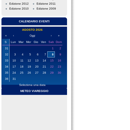
Edizione 2012
Edizione 2011
Edizione 2010
Edizione 2009
CALENDARIO EVENTI
AGOSTO 2026
«
‹
Oggi
›
»
S
Lun
Mar
Mer
Gio
Ven
Sab
Dom
31
1
2
32
3
4
5
6
7
8
9
33
10
11
12
13
14
15
16
34
17
18
19
20
21
22
23
35
24
25
26
27
28
29
30
36
31
Seleziona una data
METEO VIAREGGIO