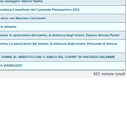
tista viareggino Valente Taddei
realizza il manifesto del Carnevale Pietrasantino 2014
e anno con Massimo Ceccherini
i in amianto
nima. le sprezzature del marmo, la dolcezza degli interni. Espone Alessia Peretti
anima. Le sprezzature del marmo, la dolcezza degli interni. Personale di Alessia
A TORRE AL DEBUTTO CON "L'AMICO DEL CUORE" DI VINCENZO SALEMME
 A VIAREGGIO!
421 notizie totali