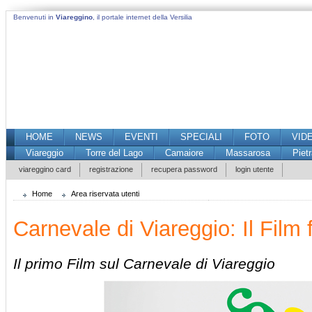
Benvenuti in
Viareggino
, il portale internet della Versilia
HOME
NEWS
EVENTI
SPECIALI
FOTO
VID
Viareggio
Torre del Lago
Camaiore
Massarosa
Piet
viareggino card
registrazione
recupera password
login utente
Home
Area riservata utenti
Carnevale di Viareggio: Il Film
Il primo Film sul Carnevale di Viareggio