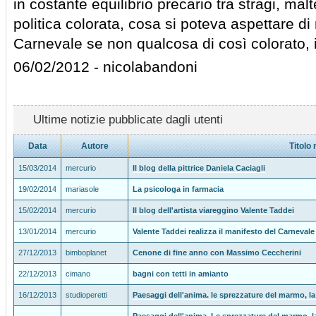
in costante equilibrio precario tra stragi, m
politica colorata, cosa si poteva aspettare di
Carnevale se non qualcosa di così colorato, 
06/02/2012 - nicolabandoni
Ultime notizie pubblicate dagli utenti
Data
Autore
Titolo 
15/03/2014
mercurio
Il blog della pittrice Daniela Caciagli
19/02/2014
mariasole
La psicologa in farmacia
15/02/2014
mercurio
Il blog dell'artista viareggino Valente Taddei
13/01/2014
mercurio
Valente Taddei realizza il manifesto del Carnevale
27/12/2013
bimboplanet
Cenone di fine anno con Massimo Ceccherini
22/12/2013
cimano
bagni con tetti in amianto
16/12/2013
studioperetti
Paesaggi dell'anima. le sprezzature del marmo, la 