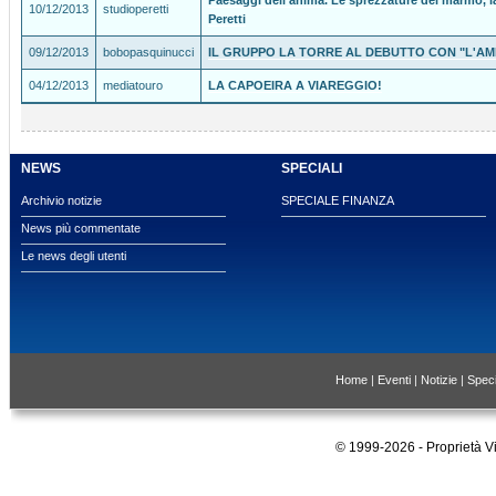
Paesaggi dell'anima. Le sprezzature del marmo, la
10/12/2013
studioperetti
Peretti
09/12/2013
bobopasquinucci
IL GRUPPO LA TORRE AL DEBUTTO CON "L'AM
04/12/2013
mediatouro
LA CAPOEIRA A VIAREGGIO!
NEWS
SPECIALI
Archivio notizie
SPECIALE FINANZA
News più commentate
Le news degli utenti
Home
|
Eventi
|
Notizie
|
Speci
© 1999-2026 - Proprietà 