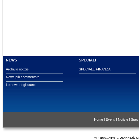
NEWS
SPECIALI
Archivio notizie
SPECIALE FINANZA
News più commentate
Le news degli utenti
Home
|
Eventi
|
Notizie
|
Speci
© 1999-2026 - Proprietà 