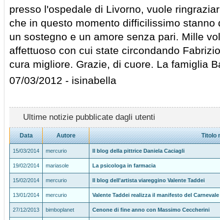
presso l'ospedale di Livorno, vuole ringraziare
che in questo momento difficilissimo stanno
un sostegno e un amore senza pari. Mille vol
affettuoso con cui state circondando Fabrizio e
cura migliore. Grazie, di cuore. La famiglia Ba
07/03/2012 - isinabella
Ultime notizie pubblicate dagli utenti
Data
Autore
Titolo 
15/03/2014
mercurio
Il blog della pittrice Daniela Caciagli
19/02/2014
mariasole
La psicologa in farmacia
15/02/2014
mercurio
Il blog dell'artista viareggino Valente Taddei
13/01/2014
mercurio
Valente Taddei realizza il manifesto del Carnevale
27/12/2013
bimboplanet
Cenone di fine anno con Massimo Ceccherini