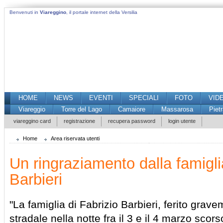
Benvenuti in
Viareggino
, il portale internet della Versilia
HOME
NEWS
EVENTI
SPECIALI
FOTO
VID
Viareggio
Torre del Lago
Camaiore
Massarosa
Piet
viareggino card
registrazione
recupera password
login utente
Home
Area riservata utenti
Un ringraziamento dalla famigli
Barbieri
"La famiglia di Fabrizio Barbieri, ferito grav
stradale nella notte fra il 3 e il 4 marzo scors