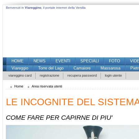
Benvenuti in
Viareggino
, il portale internet della Versilia
HOME
NEWS
EVENTI
SPECIALI
FOTO
VID
Viareggio
Torre del Lago
Camaiore
Massarosa
Piet
viareggino card
registrazione
recupera password
login utente
Home
Area riservata utenti
LE INCOGNITE DEL SISTEM
COME FARE PER CAPIRNE DI PIU'