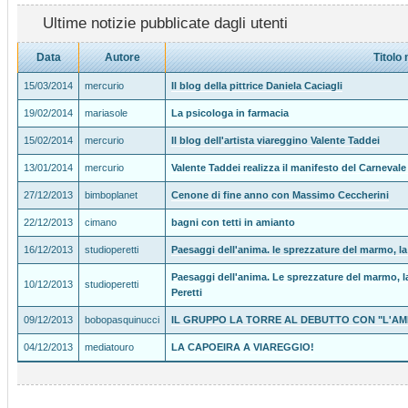
Ultime notizie pubblicate dagli utenti
Data
Autore
Titolo 
15/03/2014
mercurio
Il blog della pittrice Daniela Caciagli
19/02/2014
mariasole
La psicologa in farmacia
15/02/2014
mercurio
Il blog dell'artista viareggino Valente Taddei
13/01/2014
mercurio
Valente Taddei realizza il manifesto del Carnevale
27/12/2013
bimboplanet
Cenone di fine anno con Massimo Ceccherini
22/12/2013
cimano
bagni con tetti in amianto
16/12/2013
studioperetti
Paesaggi dell'anima. le sprezzature del marmo, la 
Paesaggi dell'anima. Le sprezzature del marmo, la
10/12/2013
studioperetti
Peretti
09/12/2013
bobopasquinucci
IL GRUPPO LA TORRE AL DEBUTTO CON "L'AM
04/12/2013
mediatouro
LA CAPOEIRA A VIAREGGIO!