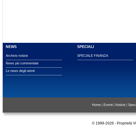
NEWS
SPECIALI
Archivio notizie
SPECIALE FINANZA
News più commentate
Le news degli utenti
Home
|
Eventi
|
Notizie
|
Speci
© 1999-2026 - Proprietà 