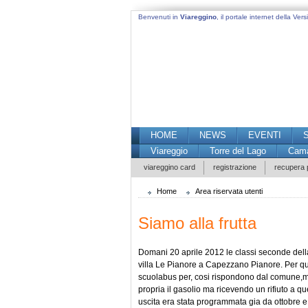
Benvenuti in
Viareggino
, il portale internet della Versi
HOME
NEWS
EVENTI
Viareggio
Torre del Lago
Cama
viareggino card
registrazione
recupera
Home
Area riservata utenti
Siamo alla frutta
Domani 20 aprile 2012 le classi seconde della 
villa Le Pianore a Capezzano Pianore. Per que
scuolabus per, cosi rispondono dal comune,m
propria il gasolio ma ricevendo un rifiuto a 
uscita era stata programmata gia da ottobre e 