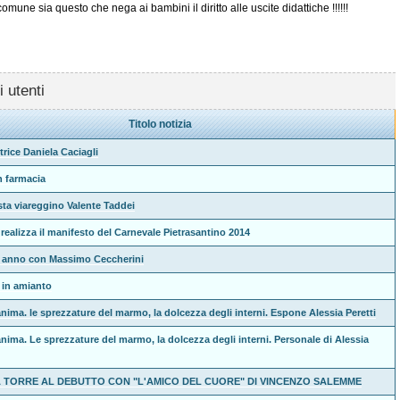
une sia questo che nega ai bambini il diritto alle uscite didattiche !!!!!!
i utenti
Titolo notizia
ttrice Daniela Caciagli
n farmacia
tista viareggino Valente Taddei
realizza il manifesto del Carnevale Pietrasantino 2014
e anno con Massimo Ceccherini
i in amianto
nima. le sprezzature del marmo, la dolcezza degli interni. Espone Alessia Peretti
anima. Le sprezzature del marmo, la dolcezza degli interni. Personale di Alessia
A TORRE AL DEBUTTO CON "L'AMICO DEL CUORE" DI VINCENZO SALEMME