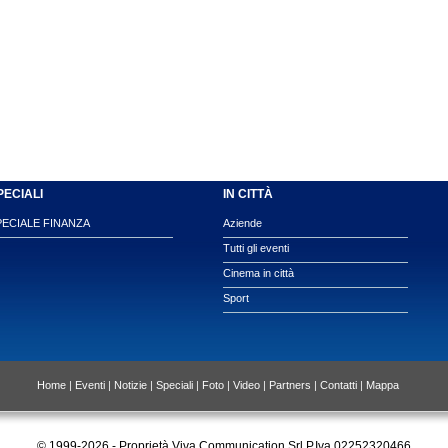
PECIALI
IN CITTÀ
PECIALE FINANZA
Aziende
Tutti gli eventi
Cinema in città
Sport
Home
|
Eventi
|
Notizie
|
Speciali
|
Foto
|
Video
|
Partners
|
Contatti
|
Mappa
© 1999-2026 - Proprietà Viva Communication Srl P.Iva 02252320466