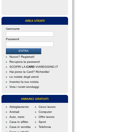
AREA UTENTI
Username
Password
Nuovo? Registrati!
Recupera la password
SCOPRI LA
CARD
VIAREGGINO.IT
Hai perso la Card? Richiedila!
Le notizie degli utenti
Inserisci la tua notizia
Vota i nostri sondaggi
ANNUNCI GRATUITI
Abbigliamento
Cerco lavoro
Animali
Computer
Auto, moto
Offro lavoro
Casa in affitto
Sport
Casa in vendita
Telefonia
Case e attività