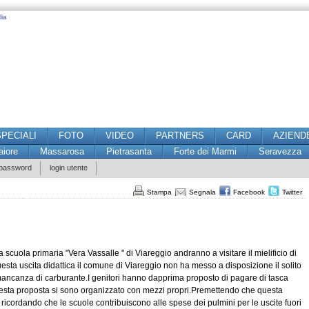
lia
SPECIALI
FOTO
VIDEO
PARTNERS
CARD
AZIEND
iore
Massarosa
Pietrasanta
Forte dei Marmi
Seravezza
 password
login utente
Stampa
Segnala
Facebook
Twitter
scuola primaria "Vera Vassalle " di Viareggio andranno a visitare il mielificio di
sta uscita didattica il comune di Viareggio non ha messo a disposizione il solito
ancanza di carburante.I genitori hanno dapprima proposto di pagare di tasca
questa proposta si sono organizzato con mezzi propri.Premettendo che questa
ricordando che le scuole contribuiscono alle spese dei pulmini per le uscite fuori