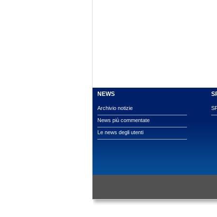
NEWS
S
Archivio notizie
S
News più commentate
Le news degli utenti