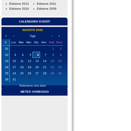
Edizione 2012
Edizione 2011
Edizione 2010
Edizione 2009
CALENDARIO EVENTI
AGOSTO 2026
«
‹
Oggi
›
»
S
Lun
Mar
Mer
Gio
Ven
Sab
Dom
31
1
2
32
3
4
5
6
7
8
9
33
10
11
12
13
14
15
16
34
17
18
19
20
21
22
23
35
24
25
26
27
28
29
30
36
31
Seleziona una data
METEO VIAREGGIO