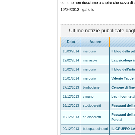
comune non riusciamo a capire che razza di com
19/04/2012 - galfetto
Ultime notizie pubblicate dagl
Data
Autore
15/03/2014
mercurio
Il blog della pi
19/02/2014
mariasole
La psicologa i
15/02/2014
mercurio
Il blog dell'ar
13/01/2014
mercurio
Valente Taddei 
27/12/2013
bimboplanet
Cenone di fin
22/12/2013
cimano
bagni con tett
16/12/2013
studioperetti
Paesaggi dell'a
Paesaggi dell'
10/12/2013
studioperetti
Peretti
09/12/2013
bobopasquinucci
IL GRUPPO L