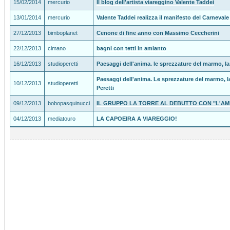
15/02/2014
mercurio
Il blog dell'artista viareggino Valente Taddei
13/01/2014
mercurio
Valente Taddei realizza il manifesto del Carnevale
27/12/2013
bimboplanet
Cenone di fine anno con Massimo Ceccherini
22/12/2013
cimano
bagni con tetti in amianto
16/12/2013
studioperetti
Paesaggi dell'anima. le sprezzature del marmo, la 
Paesaggi dell'anima. Le sprezzature del marmo, la
10/12/2013
studioperetti
Peretti
09/12/2013
bobopasquinucci
IL GRUPPO LA TORRE AL DEBUTTO CON "L'AM
04/12/2013
mediatouro
LA CAPOEIRA A VIAREGGIO!