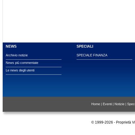
NEWS
SPECIALI
Archivio notizie
SPECIALE FINANZA
News più commentate
Le news degli utenti
Home
|
Eventi
|
Notizie
|
Speci
© 1999-2026 - Proprietà 