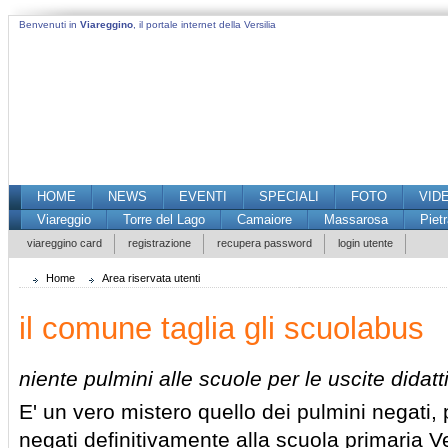
Benvenuti in
Viareggino
, il portale internet della Versilia
HOME
NEWS
EVENTI
SPECIALI
FOTO
VID
Viareggio
Torre del Lago
Camaiore
Massarosa
Piet
viareggino card
registrazione
recupera password
login utente
Home
Area riservata utenti
il comune taglia gli scuolabus
niente pulmini alle scuole per le uscite didatt
E' un vero mistero quello dei pulmini negati, 
negati definitivamente alla scuola primaria 