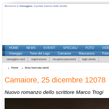
Benvenuti in
Viareggino
, il portale internet della Versilia
HOME
NEWS
EVENTI
SPECIALI
FOTO
VID
Viareggio
Torre del Lago
Camaiore
Massarosa
Piet
viareggino card
registrazione
recupera password
login utente
Home
Area riservata utenti
Camaiore, 25 dicembre 12078
Nuovo romanzo dello scrittore Marco Trogi