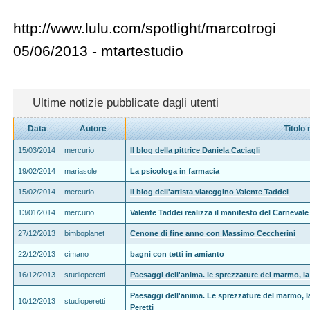
http://www.lulu.com/spotlight/marcotrogi
05/06/2013 - mtartestudio
Ultime notizie pubblicate dagli utenti
Data
Autore
Titolo 
15/03/2014
mercurio
Il blog della pittrice Daniela Caciagli
19/02/2014
mariasole
La psicologa in farmacia
15/02/2014
mercurio
Il blog dell'artista viareggino Valente Taddei
13/01/2014
mercurio
Valente Taddei realizza il manifesto del Carnevale
27/12/2013
bimboplanet
Cenone di fine anno con Massimo Ceccherini
22/12/2013
cimano
bagni con tetti in amianto
16/12/2013
studioperetti
Paesaggi dell'anima. le sprezzature del marmo, la 
Paesaggi dell'anima. Le sprezzature del marmo, la
10/12/2013
studioperetti
Peretti