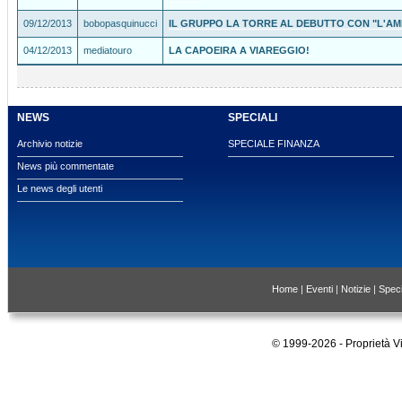
09/12/2013
bobopasquinucci
IL GRUPPO LA TORRE AL DEBUTTO CON "L'AM
04/12/2013
mediatouro
LA CAPOEIRA A VIAREGGIO!
NEWS
SPECIALI
Archivio notizie
SPECIALE FINANZA
News più commentate
Le news degli utenti
Home
|
Eventi
|
Notizie
|
Speci
© 1999-2026 - Proprietà 