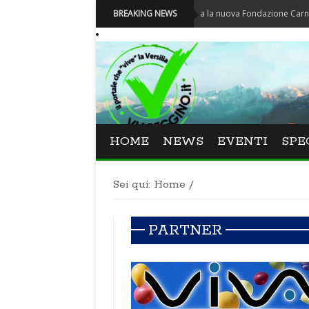
Carnevale - Nominata la nuova Fondazione Carnevale di V
BREAKING NEWS
HOME
NEWS
EVENTI
SPE
Sei qui:
Home
/
PARTNER