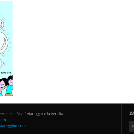
I
ternet che "vive" Viareggio e la Versilia
.com
iareggino.com