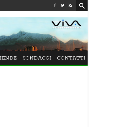
Festival La Versiliana - La direttrice lucchese Beatrice Venez
IENDE
SONDAGGI
CONTATTI