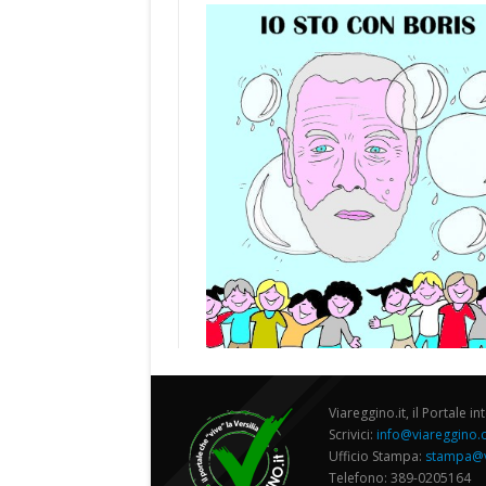
Viareggino.it, il Portale in
Scrivici:
info@viareggino
Ufficio Stampa:
stampa@v
Telefono: 389-0205164