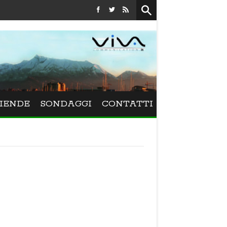
Festival La Versiliana - La direttrice lucchese Beatrice Venez
IENDE
SONDAGGI
CONTATTI