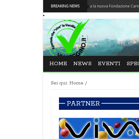
Carnevale - Nominata la nuova Fondazione Carnevale di V
BREAKING NEWS
HOME
NEWS
EVENTI
SPE
Sei qui:
Home
/
PARTNER