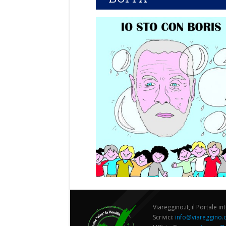
Viareggino.it, il Portale in
Scrivici:
info@viareggino