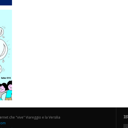
I
ternet che "vive" Viareggio e la Versilia
.com