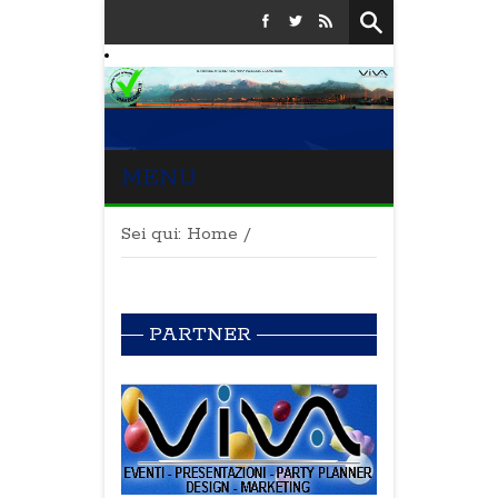
MENU
Sei qui:
Home
/
PARTNER