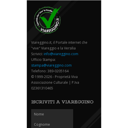
Viareggino.it, il Portale internet che
"vive" Viareggio e la Versilia
Scrivici:
info@viareggino.com
Ufficio Stampa:
stampa@viareggino.com
Telefono: 389-0205164
© 1999-2026 - Proprietà Viva
Associazione Culturale | P.Iva
02361310465
ISCRIVITI A VIAREGGINO