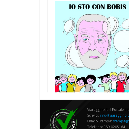
Viareggino.it, il Portale in
Scrivici:
info@viareggino
Ufficio Stampa:
stampa@v
Telefono: 389-0205164