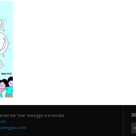
I
ternet che "vive" Viareggio e la Versilia
.com
iareggino.com