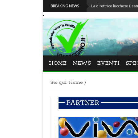
Festival La Versiliana - La direttrice lucchese Beatrice Venez
BREAKING NEWS
HOME
NEWS
EVENTI
SPE
Sei qui:
Home
/
PARTNER