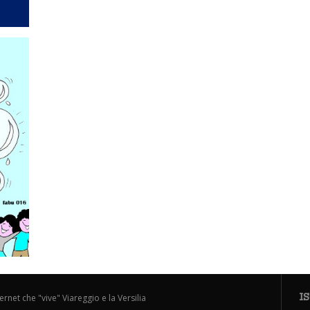
I
ternet che "vive" Viareggio e la Versilia