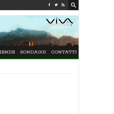
Festival La Versiliana - La direttrice lucchese Beatrice Venez
IENDE
SONDAGGI
CONTATTI