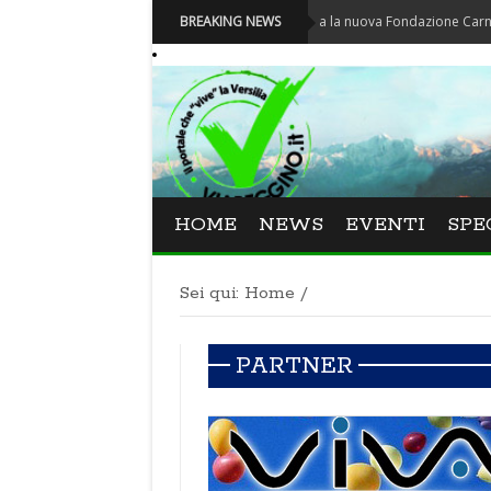
Carnevale - Nominata la nuova Fondazione Carnevale di V
BREAKING NEWS
HOME
NEWS
EVENTI
SPE
Sei qui:
Home
/
PARTNER