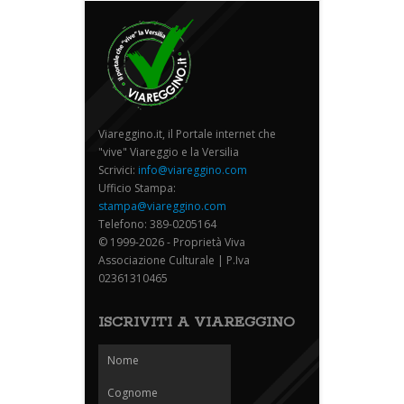
Viareggino.it, il Portale internet che
"vive" Viareggio e la Versilia
Scrivici:
info@viareggino.com
Ufficio Stampa:
stampa@viareggino.com
Telefono: 389-0205164
© 1999-2026 - Proprietà Viva
Associazione Culturale | P.Iva
02361310465
ISCRIVITI A VIAREGGINO