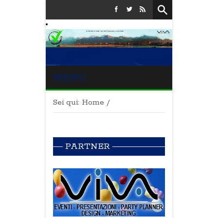
MENU
Sei qui:
Home
/
PARTNER