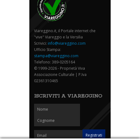
Viareggino.it, il Portale internet che
"vive" Viareggio e la Versilia
Scrivici:
info@viareggino.com
Ufficio Stampa:
stampa@viareggino.com
Telefono: 389-0205164
© 1999-2026 - Proprietà Viva
Associazione Culturale | P.Iva
02361310465
ISCRIVITI A VIAREGGINO