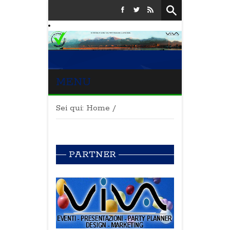
MENU
Sei qui:
Home
/
PARTNER