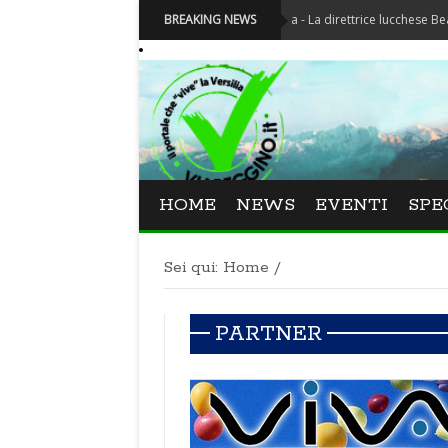
Festival La Versiliana - La direttrice lucchese Beatrice Ven
BREAKING NEWS
HOME
NEWS
EVENTI
SPE
Sei qui:
Home
/
PARTNER