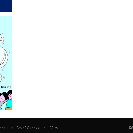
I
ternet che "vive" Viareggio e la Versilia