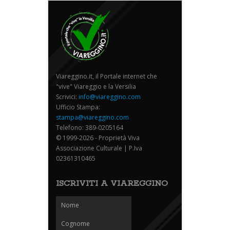
Viareggino.it, il Portale internet che
"vive" Viareggio e la Versilia
Scrivici:
info@viareggino.com
Ufficio Stampa:
stampa@viareggino.com
Telefono: 389-0205164
© 1999-2026 - Proprietà Viva
Associazione Culturale | P.Iva
02361310465
ISCRIVITI A VIAREGGINO