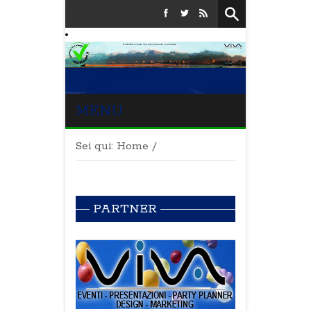
MENU
Sei qui:
Home
/
PARTNER