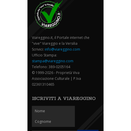
Viareggino.it, il Portale internet che
"vive" Viareggio e la Versilia
Scrivici:
info@viareggino.com
Ufficio Stampa:
stampa@viareggino.com
Telefono: 389-0205164
© 1999-2026 - Proprietà Viva
Associazione Culturale | P.Iva
02361310465
ISCRIVITI A VIAREGGINO