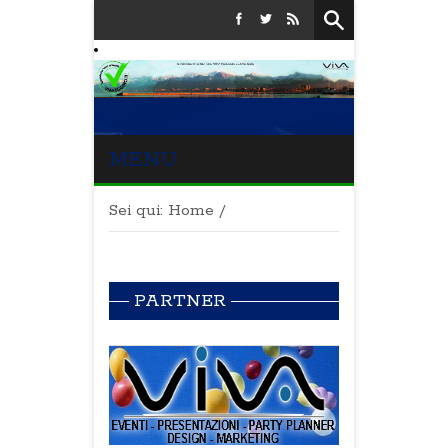
MENU
Sei qui:
Home
/
PARTNER