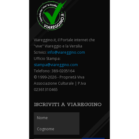
Viareggino.it, il Portale internet che
"vive" Viareggio e la Versilia
Scrivici:
info@viareggino.com
Ufficio Stampa:
stampa@viareggino.com
Telefono: 389-0205164
© 1999-2026 - Proprietà Viva
Associazione Culturale | P.Iva
02361310465
ISCRIVITI A VIAREGGINO