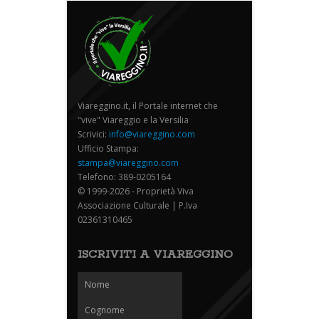
Viareggino.it, il Portale internet che
"vive" Viareggio e la Versilia
Scrivici:
info@viareggino.com
Ufficio Stampa:
stampa@viareggino.com
Telefono: 389-0205164
© 1999-2026 - Proprietà Viva
Associazione Culturale | P.Iva
02361310465
ISCRIVITI A VIAREGGINO