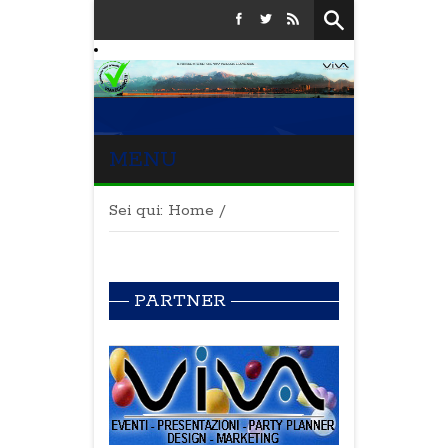
MENU
Sei qui:
Home
/
PARTNER