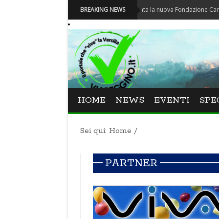
Carnevale - Nominata la nuova Fondazione Carnevale di 
BREAKING NEWS
HOME
NEWS
EVENTI
SPE
Sei qui:
Home
/
PARTNER