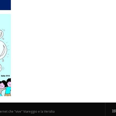
I
ternet che "vive" Viareggio e la Versilia