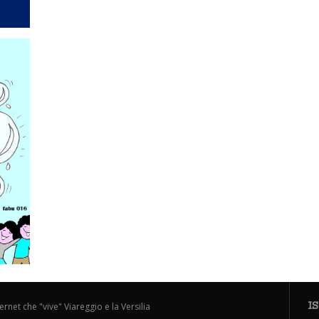
I
ternet che "vive" Viareggio e la Versilia