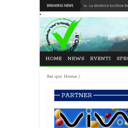
Festival La Versiliana - La direttrice lucchese Beatrice Ve
BREAKING NEWS
HOME
NEWS
EVENTI
SPE
Sei qui:
Home
/
PARTNER