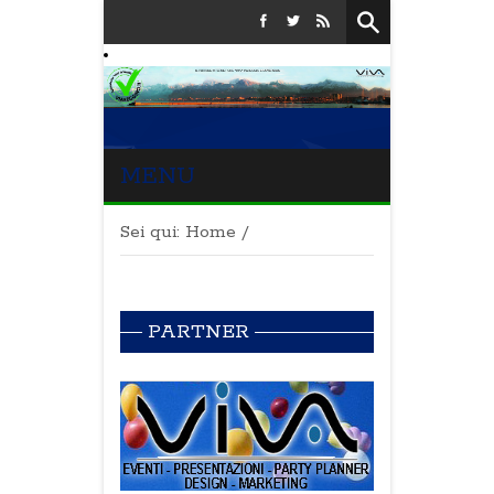
MENU
Sei qui:
Home
/
PARTNER