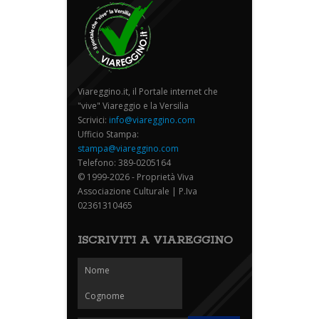
Viareggino.it, il Portale internet che
"vive" Viareggio e la Versilia
Scrivici:
info@viareggino.com
Ufficio Stampa:
stampa@viareggino.com
Telefono: 389-0205164
© 1999-2026 - Proprietà Viva
Associazione Culturale | P.Iva
02361310465
ISCRIVITI A VIAREGGINO