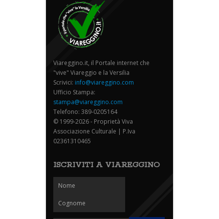
Viareggino.it, il Portale internet che
"vive" Viareggio e la Versilia
Scrivici:
info@viareggino.com
Ufficio Stampa:
stampa@viareggino.com
Telefono: 389-0205164
© 1999-2026 - Proprietà Viva
Associazione Culturale | P.Iva
02361310465
ISCRIVITI A VIAREGGINO