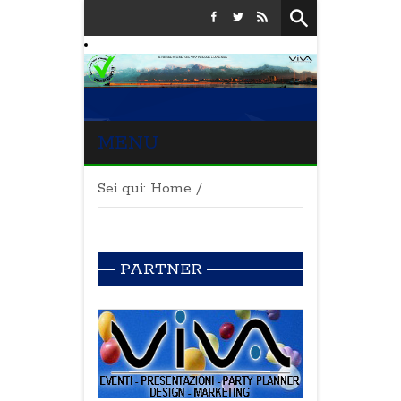
MENU
Sei qui:
Home
/
PARTNER