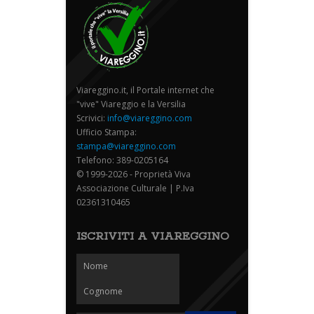
Viareggino.it, il Portale internet che
"vive" Viareggio e la Versilia
Scrivici:
info@viareggino.com
Ufficio Stampa:
stampa@viareggino.com
Telefono: 389-0205164
© 1999-2026 - Proprietà Viva
Associazione Culturale | P.Iva
02361310465
ISCRIVITI A VIAREGGINO