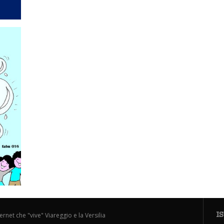
I
ternet che "vive" Viareggio e la Versilia