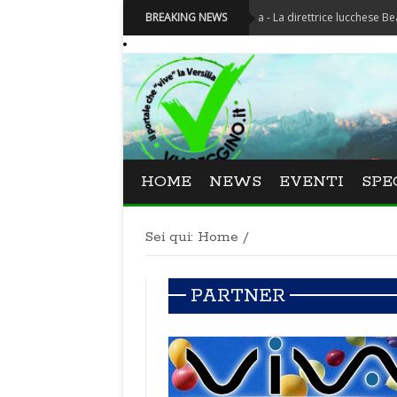
Festival La Versiliana - La direttrice lucchese Beatrice Ven
BREAKING NEWS
HOME
NEWS
EVENTI
SPE
Sei qui:
Home
/
PARTNER