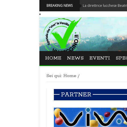
Festival La Versiliana - La direttrice lucchese Beatrice Venezi
BREAKING NEWS
HOME
NEWS
EVENTI
SPE
Sei qui:
Home
/
PARTNER