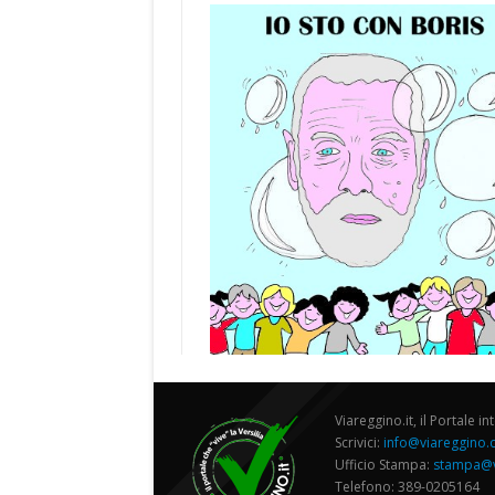
Viareggino.it, il Portale in
Scrivici:
info@viareggino
Ufficio Stampa:
stampa@v
Telefono: 389-0205164