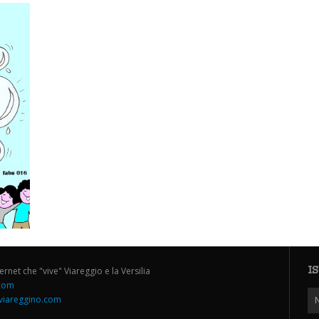
I
ternet che "vive" Viareggio e la Versilia
.com
iareggino.com