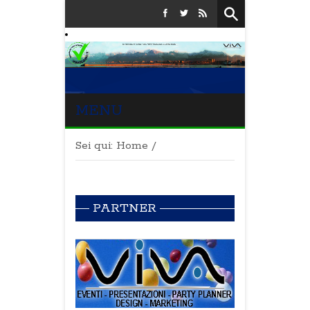
MENU
Sei qui:
Home
/
PARTNER