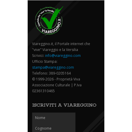
Viareggino.it, il Portale internet che
"vive" Viareggio e la Versilia
Scrivici:
info@viareggino.com
Ufficio Stampa:
stampa@viareggino.com
Telefono: 389-0205164
© 1999-2026 - Proprietà Viva
Associazione Culturale | P.Iva
02361310465
ISCRIVITI A VIAREGGINO