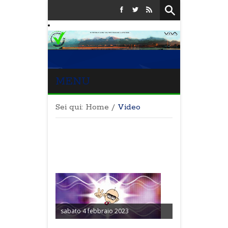
MENU
Sei qui:
Home
/
Video
Video pubblicati
da Viareggino
sabato 4 febbraio 2023