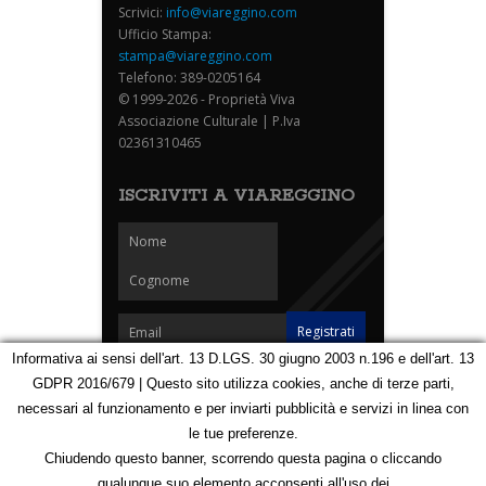
Scrivici:
info@viareggino.com
Ufficio Stampa:
stampa@viareggino.com
Telefono: 389-0205164
© 1999-2026 - Proprietà Viva
Associazione Culturale | P.Iva
02361310465
ISCRIVITI A VIAREGGINO
Informativa ai sensi dell'art. 13 D.LGS. 30 giugno 2003 n.196 e dell'art. 13
GDPR 2016/679 | Questo sito utilizza cookies, anche di terze parti,
Homepage
Notizie
Speciali
Eventi
Foto Carnevale
necessari al funzionamento e per inviarti pubblicità e servizi in linea con
Foto Viareggino
Partners
Contatti
le tue preferenze.
Privacy e Cookie Policy
Mappa
Chiudendo questo banner, scorrendo questa pagina o cliccando
qualunque suo elemento acconsenti all'uso dei