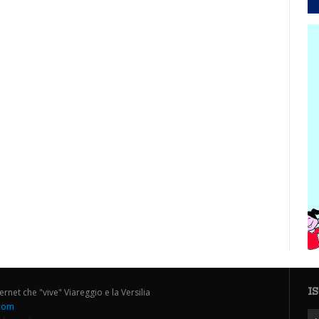
I
ternet che "vive" Viareggio e la Versilia
.com