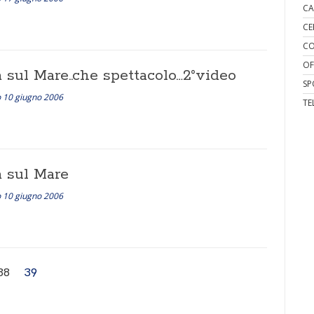
CA
CE
CO
OF
 sul Mare..che spettacolo…2°video
SP
 10 giugno 2006
TE
a sul Mare
 10 giugno 2006
38
39