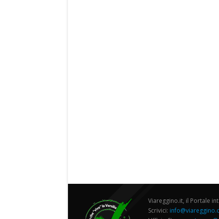
Viareggino.it, il Portale in
Scrivici:
info@viareggino