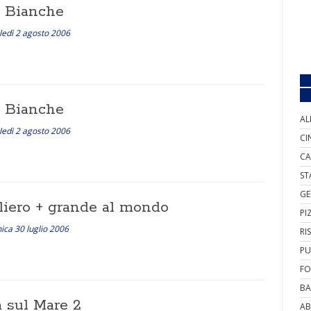
i Bianche
edì 2 agosto 2006
i Bianche
AL
edì 2 agosto 2006
CI
CA
ST
GE
eliero + grande al mondo
PI
ca 30 luglio 2006
RI
PU
FO
BA
a sul Mare 2
AB