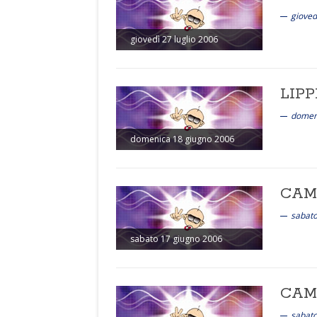
gioved
giovedì 27 luglio 2006
LIPP
domen
domenica 18 giugno 2006
CAMP
sabato
sabato 17 giugno 2006
CAM
sabato