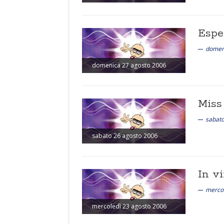
Espe
domen
domenica 27 agosto 2006
Miss
sabato
sabato 26 agosto 2006
In vi
mercol
mercoledì 23 agosto 2006