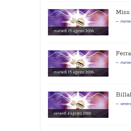
Miss
marted
martedì 15 agosto 2006
Ferr
marted
martedì 15 agosto 2006
Bill
venerd
venerdì 4 agosto 2006