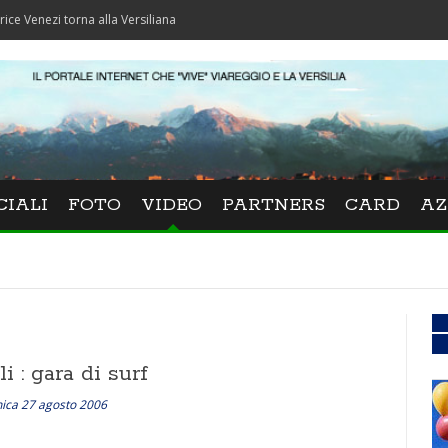
torna alla Versiliana
CIALI
FOTO
VIDEO
PARTNERS
CARD
AZ
Viareggino
li : gara di surf
ica 27 agosto 2006