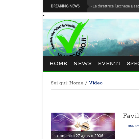
Festival La Versiliana - La direttrice lucchese Beatrice Venezi 
BREAKING NEWS
HOME
NEWS
EVENTI
SPE
Sei qui:
Home
/
Video
Video pubblicati da 
Favil
domen
domenica 27 agosto 2006