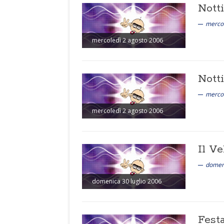
Nott
mercol
mercoledì 2 agosto 2006
Nott
mercol
mercoledì 2 agosto 2006
Il V
domeni
domenica 30 luglio 2006
Fest