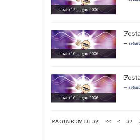
sabato 17 giugno 2006
Festa
sabato
sabato 10 giugno 2006
Fest
sabato
sabato 10 giugno 2006
PAGINE 39 DI 39:
<<
<
37