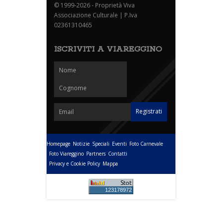
© 1999-2026 - Proprietà Viva
Associazione Culturale | P.Iva
02361310465
ISCRIVITI A VIAREGGINO
Homepage
Notizie
Speciali
Eventi
Foto Carnevale
Foto Viareggino
Partners
Contatti
Privacy e Cookie Policy
Mappa
123178972