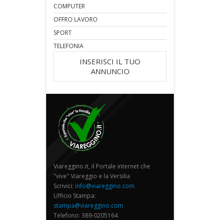
COMPUTER
OFFRO LAVORO
SPORT
TELEFONIA
INSERISCI IL TUO
ANNUNCIO
Viareggino.it, il Portale internet che
"vive" Viareggio e la Versilia
Scrivici:
info@viareggino.com
Ufficio Stampa:
stampa@viareggino.com
Telefono: 389-0205164