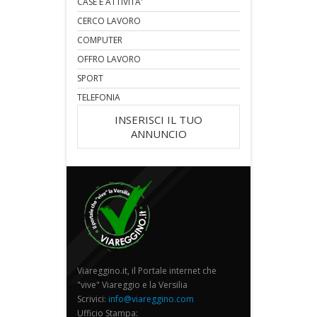
CASE E ATTIVITA'
CERCO LAVORO
COMPUTER
OFFRO LAVORO
SPORT
TELEFONIA
INSERISCI IL TUO
ANNUNCIO
Viareggino.it, il Portale internet che
"vive" Viareggio e la Versilia
Scrivici:
info@viareggino.com
Ufficio Stampa: