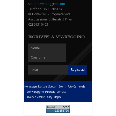
stampa@viareggino.com
Telefono: 389-0205164
© 1999-2026 - Proprietà Viva
Associazione Culturale | P.Iva
02361310465
ISCRIVITI A VIAREGGINO
Homepage
Notizie
Speciali
Eventi
Foto Carnevale
Foto Viareggino
Partners
Contatti
Privacy e Cookie Policy
Mappa
123155720