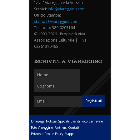
"vive" Viareggio e la Versilia
Scrivici:
info@viareggino.com
Ufficio Stampa:
stampa@viareggino.com
Telefono: 389-0205164
© 1999-2026 - Proprietà Viva
Associazione Culturale | P.Iva
02361310465
ISCRIVITI A VIAREGGINO
Homepage
Notizie
Speciali
Eventi
Foto Carnevale
Foto Viareggino
Partners
Contatti
Privacy e Cookie Policy
Mappa