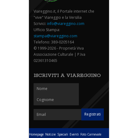
Viareggino.it, il Portale internet che
"vive" Viareggio e la Versilia
Scrivici:
info@viareggino.com
Ufficio Stampa:
stampa@viareggino.com
Telefono: 389-0205164
© 1999-2026 - Proprietà Viva
Associazione Culturale | P.Iva
02361310465
ISCRIVITI A VIAREGGINO
Homepage
Notizie
Speciali
Eventi
Foto Carnevale