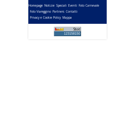
Homepage
Notizie
Speciali
Eventi
Foto Carnevale
Foto Viareggino
Partners
Contatti
Privacy e Cookie Policy
Mappa
123158150