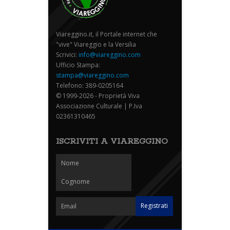
Viareggino.it, il Portale internet che
"vive" Viareggio e la Versilia
Scrivici:
info@viareggino.com
Ufficio Stampa:
stampa@viareggino.com
Telefono: 389-0205164
© 1999-2026 - Proprietà Viva
Associazione Culturale | P.Iva
02361310465
ISCRIVITI A VIAREGGINO